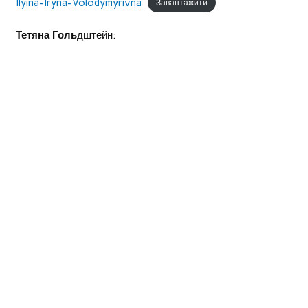
Ilyina-Iryna-Volodymyrivna
Завантажити
Тетяна Голь
дштейн: