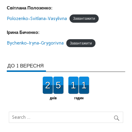
Світлана Полозенко:
Polozenko-Svitlana-Vasylivna
Завантажити
Ірина Биченко:
Bychenko-Iryna-Grygorivna
Завантажити
ДО 1 ВЕРЕСНЯ
2
5
1
1
днів
годин