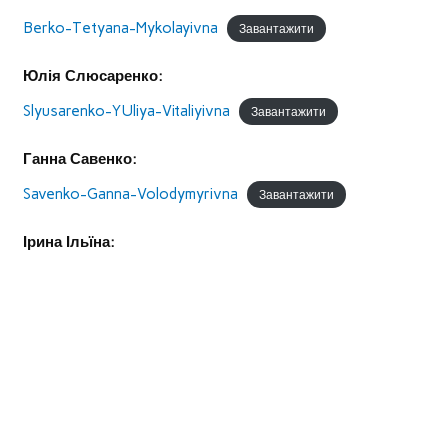
Berko-Tetyana-Mykolayivna
Завантажити
Юлія Слюсаренко:
Slyusarenko-YUliya-Vitaliyivna
Завантажити
Ганна Савенко:
Savenko-Ganna-Volodymyrivna
Завантажити
Ірина Ільїна: