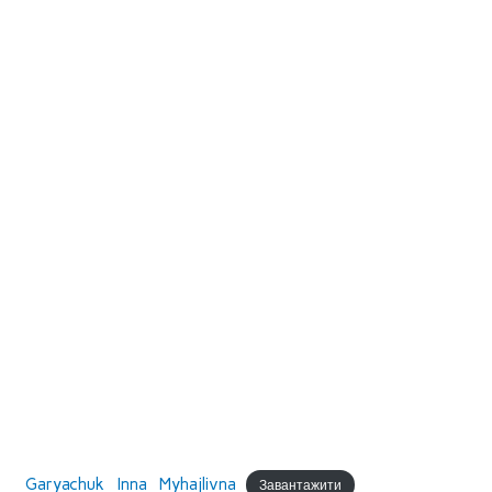
Garyachuk_Inna_Myhajlivna
Завантажити