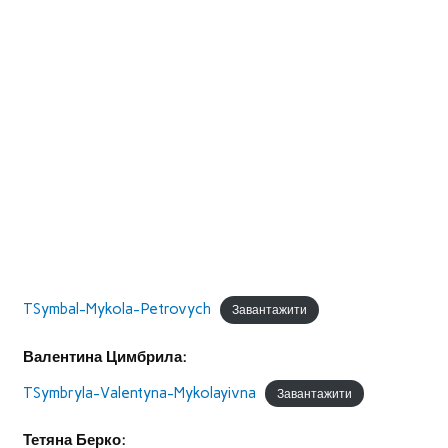
TSymbal-Mykola-Petrovych
Завантажити
Валентина
Цимбрила:
TSymbryla-Valentyna-Mykolayivna
Завантажити
Тетяна Берко: