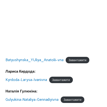
Batyushynska_YUliya_Anatolii-vna
Завантажити
Лариса Кирдода:
Kyrdoda-Larysa-Ivanivna
Завантажити
Наталія Гулюкіна:
Gulyukina-Nataliya-Gennadiyivna
Завантажити