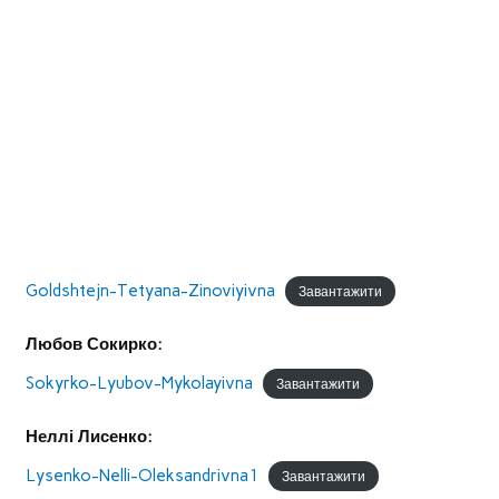
Goldshtejn-Tetyana-Zinoviyivna
Завантажити
Любов Сокирко:
Sokyrko-Lyubov-Mykolayivna
Завантажити
Неллі Лисенко:
Lysenko-Nelli-Oleksandrivna1
Завантажити