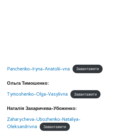
Panchenko-Iryna-Anatolii-vna
Завантажити
Ольга Тимошенко:
Tymoshenko-Olga-Vasylivna
Завантажити
Наталія Захаричева-Убоженко:
Zaharycheva-Ubozhenko-Nataliya-
Oleksandrivna
Завантажити