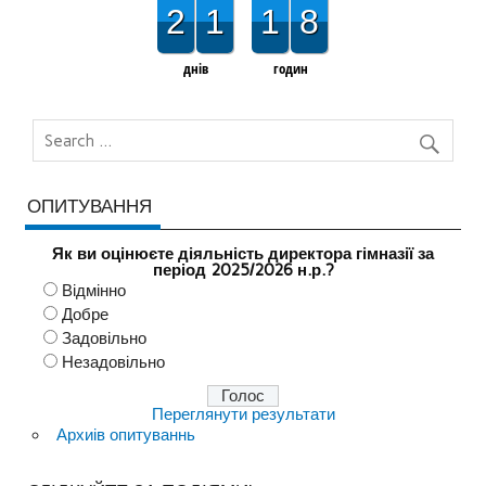
2
1
1
8
днів
годин
ОПИТУВАННЯ
Як ви оцінюєте діяльність директора гімназії за
період 2025/2026 н.р.?
Відмінно
Добре
Задовільно
Незадовільно
Переглянути результати
Архиів опитуваннь