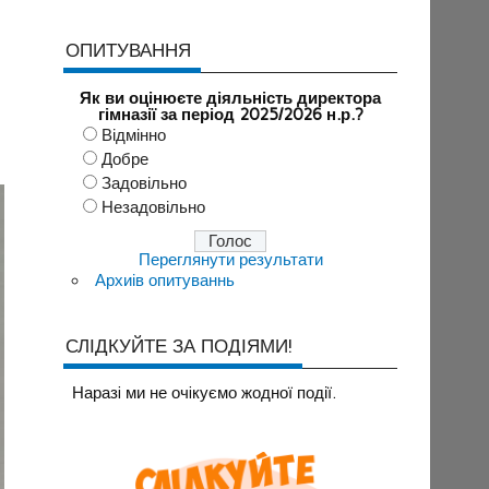
ОПИТУВАННЯ
Як ви оцінюєте діяльність директора
гімназії за період 2025/2026 н.р.?
Відмінно
Добре
Задовільно
Незадовільно
Переглянути результати
Архиів опитуваннь
СЛІДКУЙТЕ ЗА ПОДІЯМИ!
Наразi ми не очiкуємо жодної події.