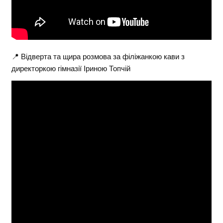
📍 Відверта та щира розмова за філіжанкою кави з
директоркою гімназії Іриною Топчій