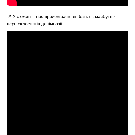
📍 У сюжеті – про прийом заяв від батьків майбутніх
першокласників до гімназії