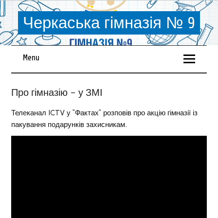
Черкаська гімназія № 9
Menu
Про гімназію – у ЗМІ
Телеканал ICTV у “Фактах” розповів про акцію гімназії із
пакування подарунків захисникам.