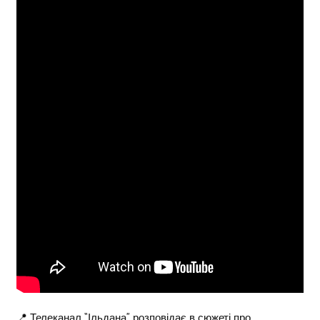
📍 Телеканал “Ільдана” розповідає в сюжеті про