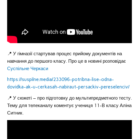
📍 У гімназії стартував процес прийому документів на
навчання до першого класу. Про це в новині розповідає
Суспільне Черкаси
https://suspilne.media/233096-potribna-lise-odna-
dovidka-ak-u-cerkasah-nabiraut-persackiv-pereselenciv/
📍 У сюжеті – про підготовку до мультипредметного тесту.
Тему для телеканалу коментує учениця 11-В класу Аліна
Ситник.