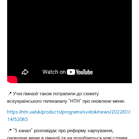
📍 Учні гімназії також потрапили до сюжету
всеукраїнського телеканалу “НТН” про оновлене меню.
https://ntn.ua/uk/products/programs/svidok/news/2022/01/
14/52065
📍 “5 канал” розповідає про реформу харчування,
оновлене меню в гімназії та чи подобаються нові страви