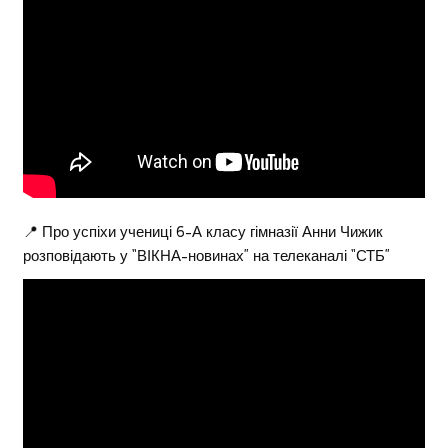
📍 Про успіхи учениці 6-А класу гімназії Анни Чижик
розповідають у “ВІКНА-новинах” на телеканалі “СТБ”