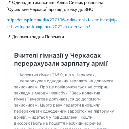
📍 Одинадцятикласниця Аліна Ситник розповіла
“Суспільне Черкаси” про підготовку до ЗНО
https://suspilne.media/227736-odin-test-ta-motivacijnij-
list-vstupna-kampania-2022-na-cerkasini/
📍 Допомога задля Перемоги