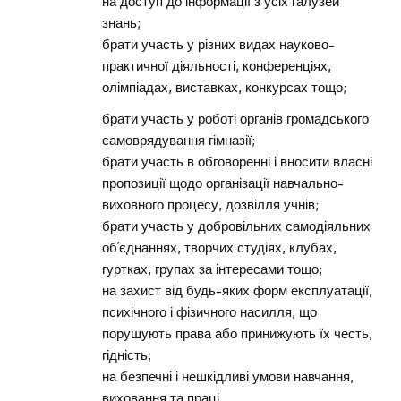
на доступ до інформації з усіх галузей
знань;
брати участь у різних видах науково-
практичної діяльності, конференціях,
олімпіадах, виставках, конкурсах тощо;
брати участь у роботі органів громадського
самоврядування гімназії;
брати участь в обговоренні і вносити власні
пропозиції щодо організації навчально-
виховного процесу, дозвілля учнів;
брати участь у добровільних самодіяльних
об’єднаннях, творчих студіях, клубах,
гуртках, групах за інтересами тощо;
на захист від будь-яких форм експлуатації,
психічного і фізичного насилля, що
порушують права або принижують їх честь,
гідність;
на безпечні і нешкідливі умови навчання,
виховання та праці.