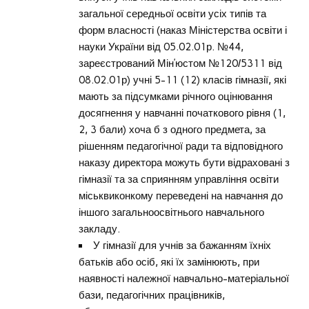
загальної середньої освіти усіх типів та
форм власності (наказ Міністерства освіти і
науки України від 05.02.01р. №44,
зареєстрований Мін’юстом №120/5311 від
08.02.01р) учні 5-11 (12) класів гімназії, які
мають за підсумками річного оцінювання
досягнення у навчанні початкового рівня (1,
2, 3 бали) хоча б з одного предмета, за
рішенням педагогічної ради та відповідного
наказу директора можуть бути відраховані з
гімназії та за сприянням управління освіти
міськвиконкому переведені на навчання до
іншого загальноосвітнього навчального
закладу.
У гімназії для учнів за бажанням їхніх
батьків або осіб, які їх замінюють, при
наявності належної навчально-матеріальної
бази, педагогічних працівників,