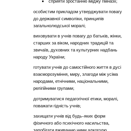
сприяти зростанню іміджу гімназії;
особистим прикладом утверджувати повагу
до державної символіки, принципів
загальнолюдської моралі;
виховувати в учнів повагу до батьків, жінки,
старших за віком, народних традицій та
звичаїв, духовних та культурних надбань
народу України;
готувати учнів до самостійного життя в дусі
взаєморозуміння, миру, злагоди між усіма
народами, етнічними, національними,
релігійними групами;
дотримуватися педагогічної етики, моралі,
поважати гідність учнів;
захищати учнів від будь-яких форм
фізичного або психічного насильства,
запобігати вживанню ними алкоголю,