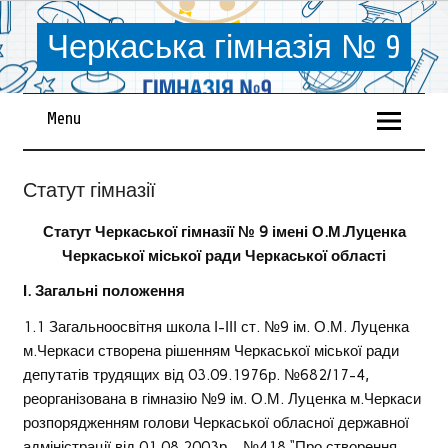
Черкаська гімназія № 9
Menu
Статут гімназії
Статут Черкаської гімназії № 9 імені О.М.Луценка
Черкаської міської ради Черкаської області
І. Загальні положення
1.1 Загальноосвітня школа І-ІІІ ст. №9 ім. О.М. Луценка
м.Черкаси створена рішенням Черкаської міської ради
депутатів трудящих від 03.09.1976р. №682/17-4,
реорганізована в гімназію №9 ім. О.М. Луценка м.Черкаси
розпорядженням голови Черкаської обласної державної
адміністрації від 01.08.2003р. №418 “Про створення