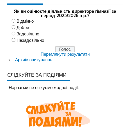
Як ви оцінюєте діяльність директора гімназії за
період 2025/2026 н.р.?
Відмінно
Добре
Задовільно
Незадовільно
Переглянути результати
Архиів опитуваннь
СЛІДКУЙТЕ ЗА ПОДІЯМИ!
Наразi ми не очiкуємо жодної події.