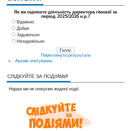
Як ви оцінюєте діяльність директора гімназії за
період 2025/2026 н.р.?
Відмінно
Добре
Задовільно
Незадовільно
Переглянути результати
Архиів опитуваннь
СЛІДКУЙТЕ ЗА ПОДІЯМИ!
Наразi ми не очiкуємо жодної події.