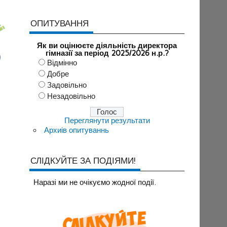
ОПИТУВАННЯ
Як ви оцінюєте діяльність директора
гімназії за період 2025/2026 н.р.?
Відмінно
Добре
Задовільно
Незадовільно
Переглянути результати
Архиів опитуваннь
СЛІДКУЙТЕ ЗА ПОДІЯМИ!
Наразi ми не очiкуємо жодної події.