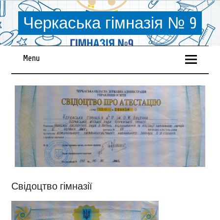
Черкаська гімназія № 9
Menu
Свідоцтво гімназії