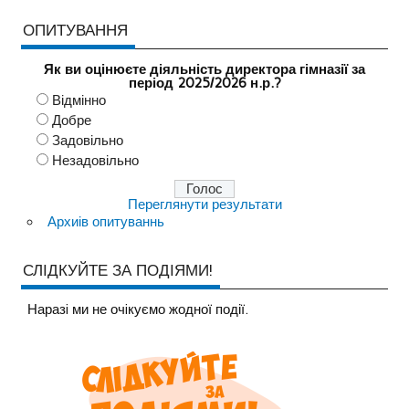
ОПИТУВАННЯ
Як ви оцінюєте діяльність директора гімназії за
період 2025/2026 н.р.?
Відмінно
Добре
Задовільно
Незадовільно
Переглянути результати
Архиів опитуваннь
СЛІДКУЙТЕ ЗА ПОДІЯМИ!
Наразi ми не очiкуємо жодної події.