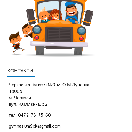
КОНТАКТИ
Черкаська гімназія №9 ім. О.М.Луценка
18005
м. Черкаси
вул. Ю.Іллєнка, 52
тел. 0472-73-75-60
gymnazium9ck@gmail.com