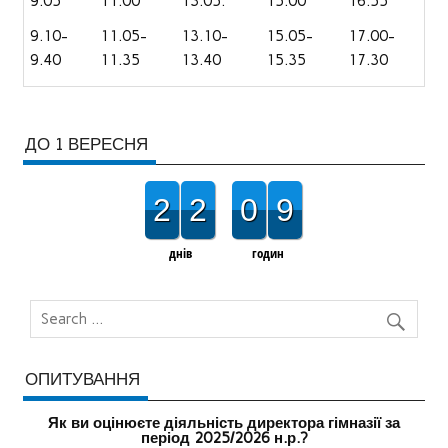
9.05
11.00
13.05.
15.00
16.55
9.10-
11.05-
13.10-
15.05-
17.00-
9.40
11.35
13.40
15.35
17.30
ДО 1 ВЕРЕСНЯ
2
2
0
9
днів
годин
ОПИТУВАННЯ
Як ви оцінюєте діяльність директора гімназії за
період 2025/2026 н.р.?