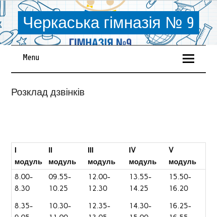
Черкаська гімназія № 9
Menu
Розклад дзвінків
І
ІІ
ІІІ
ІV
V
модуль
модуль
модуль
модуль
модуль
8.00-
09.55-
12.00-
13.55-
15.50-
8.30
10.25
12.30
14.25
16.20
8.35-
10.30-
12.35-
14.30-
16.25-