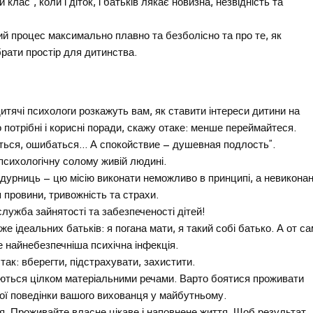
ас”, коли і діток, і батьків лякає новизна, незвідність та
ий процес максимально плавно та безболісно та про те, як
рати простір для дитинства.
итячі психологи розкажуть вам, як ставити інтереси дитини на
 потрібні і корисні поради, скажу отаке: менше переймайтеся.
биться, ошибаться… А спокойствие – душевная подлость”.
психологічну солому живій людині.
дурниць – цю місію виконати неможливо в принципі, а невиконан
провини, тривожність та страхи.
служба зайнятості та забезпеченості дітей!
же ідеальних батьків: я погана мати, я такий собі батько. А от с
це найнебезпечніша психічна інфекція.
так: вберегти, підстрахувати, захистити.
уються цілком матеріальними речами. Варто боятися проживати
ної поведінки вашого вихованця у майбутньому.
ття. Проживайте власне цікаве і наповнене життя. Щоб результат