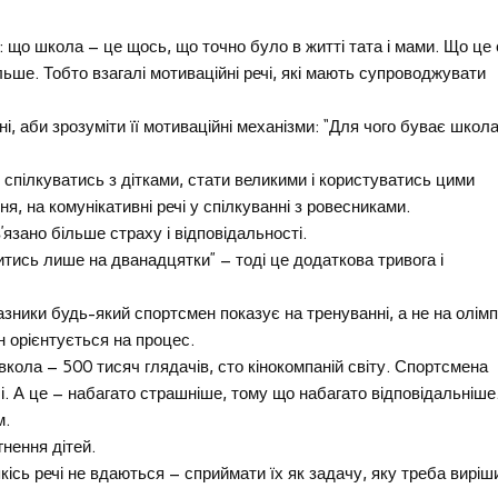
 що школа – це щось, що точно було в житті тата і мами. Що це 
ільше. Тобто взагалі мотиваційні речі, які мають супроводжувати
, аби зрозуміти її мотиваційні механізми: “Для чого буває школ
и, спілкуватись з дітками, стати великими і користуватись цими
я, на комунікативні речі у спілкуванні з ровесниками.
’язано більше страху і відповідальності.
итись лише на дванадцятки” – тоді це додаткова тривога і
азники будь-який спортсмен показує на тренуванні, а не на олімп
ін орієнтується на процес.
вкола – 500 тисяч глядачів, сто кінокомпаній світу. Спортсмена
лі. А це – набагато страшніше, тому що набагато відповідальніше
м.
гнення дітей.
сь речі не вдаються – сприймати їх як задачу, яку треба виріш