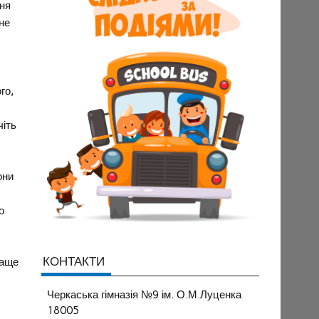
дня
не
го,
чіть
они
о
КОНТАКТИ
раще
Черкаська гімназія №9 ім. О.М.Луценка
18005