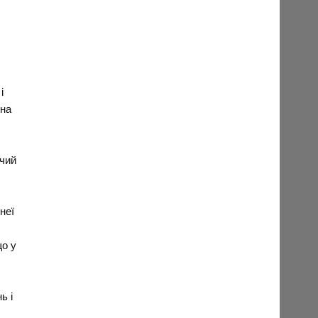
і
ина
ячий
неї
що у
ь і