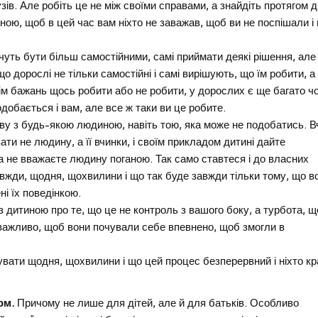
узів. Але робіть це не між своїми справами, а знайдіть протягом 
ною, щоб в цей час вам ніхто не заважав, щоб ви не поспішали і 
очуть бути більш самостійними, самі приймати деякі рішення, але
що дорослі не тільки самостійні і самі вирішують, що їм робити, а
рім бажань щось робити або не робити, у дорослих є ще багато чо
добається і вам, але все ж таки ви це робите.
мову з будь-якою людиною, навіть тою, яка може не подобатись. В
вати не людину, а її вчинки, і своїм прикладом дитині дайте
 а не вважаєте людину поганою. Так само ставтеся і до власних
завжди, щодня, щохвилини і що так буде завжди тільки тому, що в
ні їх поведінкою.
з дитиною про те, що це не контроль з вашого боку, а турбота, щ
 важливо, щоб вони почували себе впевнено, щоб змогли в
вувати щодня, щохвилини і що цей процес безперервний і ніхто к
ом.
Причому не лише для дітей, але й для батьків. Особливо