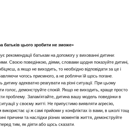
за батьків цього зробити не зможе»
ує рекомендації батькам на допомогу у вихованні дитини:
ними. Своєю поведінкою, діями, словами щодня показуйте дитині
іцяєш, а якщо не виходить, то необхідно відповідати за це і
авляючи чогось приємного, а не роблячи їй щось погане.
ь дитину адекватно реагувати на різні ситуації. При цьому
вати голос, демонструйте спокій. Якщо не виходить, краще просто
вати проблему. Запам’ятайте, дитина вашу модель поведінки в
ситуації у своєму житті. Не припустимо виявляти агресію,
використає ці ж самі прийоми у конфліктах із вами, в школі тощ
ині причини та наслідки різних моментів життя, демонструйте
перед тим, як діяти або щось сказати.