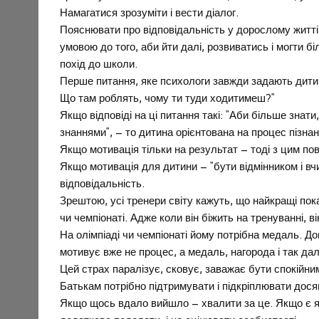
Намагатися зрозуміти і вести діалог.
Пояснювати про відповідальність у дорослому житті:
умовою до того, аби йти далі, розвиватись і могти б
похід до школи.
Перше питання, яке психологи завжди задають дитині
Що там роблять, чому ти туди ходитимеш?”
Якщо відповіді на ці питання такі: “Аби більше знат
знаннями”, – то дитина орієнтована на процес пізнанн
Якщо мотивація тільки на результат – тоді з цим пов
Якщо мотивація для дитини – “бути відмінником і вч
відповідальність.
Зрештою, усі тренери світу кажуть, що найкращі пок
чи чемпіонаті. Адже коли він біжить на тренуванні, в
На олімпіаді чи чемпіонаті йому потрібна медаль. До
мотивує вже не процес, а медаль, нагорода і так да
Цей страх паралізує, сковує, заважає бути спокійни
Батькам потрібно підтримувати і підкріплювати дося
Якщо щось вдало вийшло – хвалити за це. Якщо є які