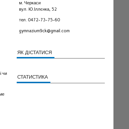
м. Черкаси
вул. Ю.Іллєнка, 52
тел. 0472-73-75-60
gymnazium9ck@gmail.com
ЯК ДІСТАТИСЯ
і чи
СТАТИСТИКА
аме