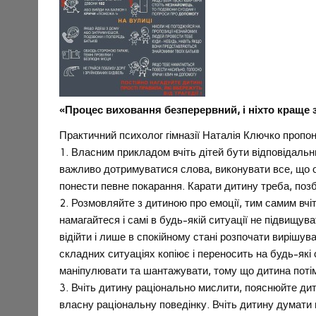
«Процес виховання безперервний, і ніхто краще 
Практичний психолог гімназії Наталія Ключко пропон
1. Власним прикладом вчіть дітей бути відповідаль
важливо дотримуватися слова, виконувати все, що об
понести певне покарання. Карати дитину треба, позб
2. Розмовляйте з дитиною про емоції, тим самим вчіт
намагайтеся і самі в будь-якій ситуації не підвищу
відійти і лише в спокійному стані розпочати вирішу
складних ситуаціях копіює і переносить на будь-які 
маніпулювати та шантажувати, тому що дитина потім 
3. Вчіть дитину раціонально мислити, пояснюйте дит
власну раціональну поведінку. Вчіть дитину думати 