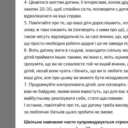
4. Цікавтеся життям дитини, її інтересами, колом др
хвилин 20-30, щоб спокійно сісти, поговорити з дити
відволікалися на інші справи.
5. Пам’ятайте про те, що ваші діти дорослішають, х
знову ж таки покажіть їм (поговоріть з ними про це), 
також несуть відповідальність за свої вчинки, що, к
що просто необхідно робити щодня і це не завжди по
6. Вчіть дитину жити в соціумі, знаходити спільну 
дітей приймати інших такими, які вони є, вчіть оціню
зрозуміти, що ви не схвалюєте той чи інший вчинок,
дітей, нехай вони чують і бачать, що ви їх любите 
ваші діти, але при цьому ви можете бути незадоволе
7. Продовжуйте контролювати дітей, але поговоріть 
вам не байдуже, якими вони виростуть, що для вас
майбутньому реалізувати себе, стати щасливими.
І останнє, пам’ятайте про те, що дитину треба вихо
за люблячих батьків цього зробити не зможе.
Шкільне навчання часто супроводжується стрес