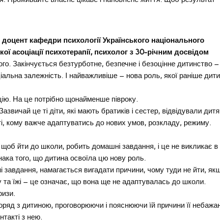
ї, доцент кафедри психології Українського національного
кої асоціації психотерапії, психолог з 30-річним досвідом
го. Закінчується безтурботне, безпечне і безоцінне дитинство – 
ціальна залежність. І найважливіше – нова роль, якої раніше дит
цію. На це потрібно щонайменше півроку.
звичай це ті діти, які мають братиків і сестер, відвідували дит
ті, кому важче адаптуватись до нових умов, розкладу, режиму.
, щоб йти до школи, робить домашні завдання, і це не викликає в 
ака того, що дитина освоїла цю нову роль.
 завдання, намагається вигадати причини, чому туди не йти, як
у та їжі – це означає, що вона ще не адаптувалась до школи.
ризи.
оряд з дитиною, проговорюючи і пояснюючи їй причини її небажан
нтакті з нею.