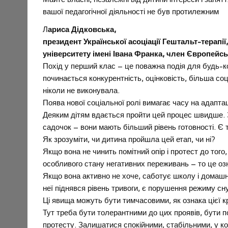
вашої педагогічної діяльності не був протилежним
Л
ариса Дідковська,
президент Української асоціації Гештальт-терапі
університету імені Івана Франка, член Європейсь
Похід у перший клас – це поважна подія для будь-ко
починається конкурентність, оцінковість, більша со
ніколи не виконувала.
Поява нової соціальної ролі вимагає часу на адапта
Деяким дітям вдається пройти цей процес швидше. За
садочок – вони мають більший рівень готовності. Є 
Як зрозуміти, чи дитина пройшла цей етап, чи ні?
Якщо вона не чинить помітний опір і протест до того
особливого стану негативних переживань – то це озн
Якщо вона активно не хоче, саботує школу і домашні
неї піднявся рівень тривоги, є порушення режиму сн
Ці явища можуть бути тимчасовими, як ознака цієї к
Тут треба бути толерантними до цих проявів, бути п
протесту. Залишатися спокійними, стабільними, у ко