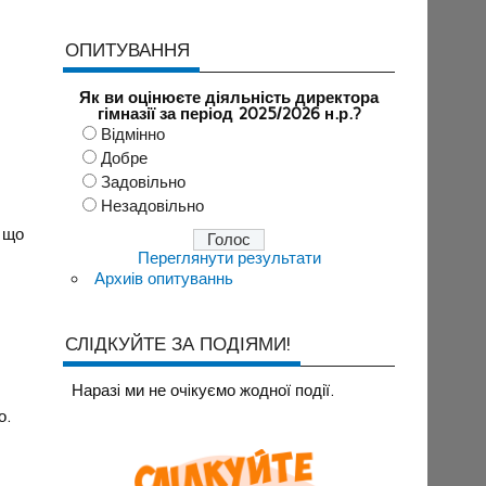
ОПИТУВАННЯ
Як ви оцінюєте діяльність директора
гімназії за період 2025/2026 н.р.?
Відмінно
Добре
Задовільно
Незадовільно
, що
Переглянути результати
Архиів опитуваннь
СЛІДКУЙТЕ ЗА ПОДІЯМИ!
Наразi ми не очiкуємо жодної події.
о.