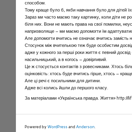
способом.
Тому краще було б, якби навчання було для дітей їх
Зараз ми часто маємо таку картинку, коли діти не ро
біля них. Вони не мають права на свої помилки, неу
напризволяще – ми маємо допомогти їм адаптуватись
Але допомогти вчитись не означає вчитись замість нь
Стосунок між вчителькою теж буде особистим досвід
адже у кожного за перші роки життя є певний досвід 
насильницький, а в когось – довірливий.
Це ж стосується контактів з ровесниками. Хтось бі
оцінковість: хтось буде вчитись гірше, хтось – краще
Але ці речі є посильними для дитини.
Адже всі колись йшли до першого класу.
За матеріалами «Українська правда. Життя» http://l
Powered by
WordPress
and
Anderson
.