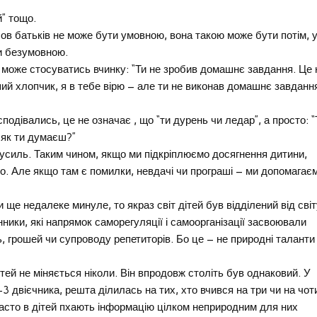
й” тощо.
в батьків не може бути умовною, вона такою може бути потім, 
ти безумовною.
а може стосуватись вчинку: “Ти не зробив домашнє завдання. Це 
ший хлопчик, я в тебе вірю – але ти не виконав домашнє завданн
 сподівались, це не означає , що “ти дурень чи ледар”, а просто: “
 як ти думаєш?”
зусиль. Таким чином, якщо ми підкріплюємо досягнення дитини,
ло. Але якщо там є помилки, невдачі чи програші – ми допомагаєм
и ще недалеке минуле, то якраз світ дітей був відділений від сві
ники, які напрямок саморегуляції і самоорганізації засвоювали
ь, грошей чи супроводу репетиторів. Бо це – не природні таланти 
ітей не міняється ніколи. Він впродовж століть був однаковий. У
-3 двієчника, решта ділилась на тих, хто вчився на три чи на чот
 часто в дітей пхають інформацію цілком неприродним для них