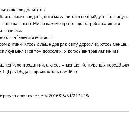
ньою відповідальністю.
блять ніяких завдань, поки мама чи тато не прийдуть і не сядуть
спішне навчання. Ми не кажемо про те, що їх треба залишити
 і вчитись.
ого – а “навчити вчитися”.
ом дитини. Хтось більше довіряє світу дорослих, хтось менше,
спілкування зі світом дорослих. У когось він травматичний і
льш конкурентоздатний, а хтось – менше. Конкуренція передбача
. І ці речі будуть проявлятись постійно.
ife.pravda.com.ua/society/2016/08/31/217428/