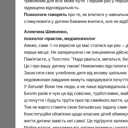
тривожним для всіх може бути “Перший раз у перший кл
підвищена відповідальність.
Психологи говорять
про те, як влитися у навчальн
стимулювати у дитини бажання вчитися, але не відіб
Алевтина Шевченко,
психолог-практик, медіапсихолог
Аякже, саме 1-го вересня це має статися ще раз – д
перше місце. Не заперечуючи і не знецінюючи дійсно
Пам’ятаєте, у Толстого: “Надо рваться, метаться, 
Це і про вашу дитину також! Неможливо підстелити 
Захистити своє улюблене дитя від впливу шкільних 
недовиконані завдання можуть народжувати почуття 
У батьків! Вони теж люди, а не лише відповідальна 
Безліч разів я чую це від совісних, турботливих, май
ці почуття і будуть труїти простір сімейного життя, 
Тож не варто ставити свою батьківську задачу саме 
Конституційні обов’язки щодо власних дітей обмеж
життя дитини замість неї самої. Це підґрунтя залеж
Майте власні, незалежні від дитини інтереси і заня