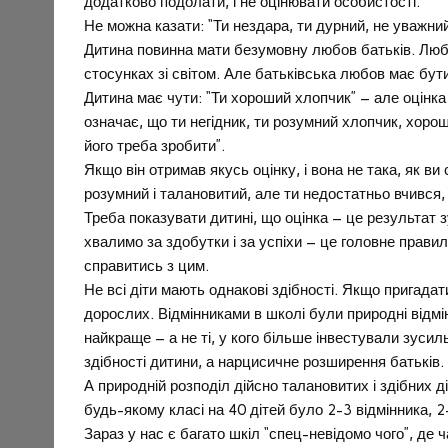
додатково подолати, і не оцінювати особистості.
Не можна казати: “Ти нездара, ти дурний, не уважни
Дитина повинна мати безумовну любов батьків. Любо
стосунках зі світом. Але батьківська любов має бу
Дитина має чути: “Ти хороший хлопчик” – але оцінк
означає, що ти негідник, ти розумний хлопчик, хоро
його треба зробити”.
Якщо він отримав якусь оцінку, і вона не така, як ви
розумний і талановитий, але ти недостатньо вчився,
Треба показувати дитині, що оцінка – це результат 
хвалимо за здобутки і за успіхи – це головне прави
справитись з цим.
Не всі діти мають однакові здібності. Якщо пригадат
дорослих. Відмінниками в школі були природні відмін
найкраще – а не ті, у кого більше інвестували зусил
здібності дитини, а нарцисичне розширення батьків.
А природній розподіл дійсно талановитих і здібних д
будь-якому класі на 40 дітей було 2-3 відмінника, 2
Зараз у нас є багато шкіл “спец-невідомо чого”, де