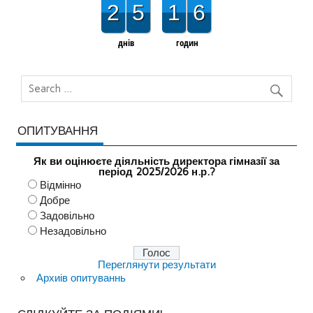
2
5
1
6
днів
годин
ОПИТУВАННЯ
Як ви оцінюєте діяльність директора гімназії за
період 2025/2026 н.р.?
Відмінно
Добре
Задовільно
Незадовільно
Переглянути результати
Архиів опитуваннь