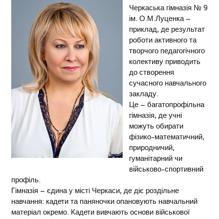
Черкаська гімназія № 9
ім. О.М.Луценка –
приклад, де результат
роботи активного та
творчого педагогічного
колективу приводить
до створення
сучасного навчального
закладу.
Це – багатопрофільна
гімназія, де учні
можуть обирати
фізико-математичний,
природничий,
гуманітарний чи
військово-спортивний
профіль.
Гімназія – єдина у місті Черкаси, де діє роздільне
навчання: кадети та паняночки опановують навчальний
матеріал окремо. Кадети вивчають основи військової