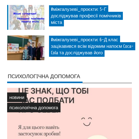
#міжгалузеві_проєкти: 5-Г
досліджував професії помічників
міста
#міжгалузеві_проєкти: 6-Д клас
зацікавився всім відомим напоєм Coca-
Cola та досліджував його
ПСИХОЛОГIЧНА ДОПОМОГА
новини
психологiчна допомога