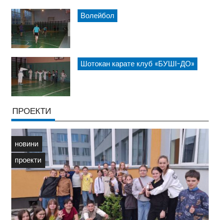
Волейбол
Шотокан карате клуб «БУШІ-ДО»
ПРОЕКТИ
новини
проекти