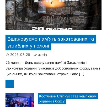
Вшановуємо пам’ять закатованих та
загиблих у полоні
2026-07-28
admin
28 липня – День вшанування пам’яті Захисників і
Захисниць України, учасників добровольчих формувань і
цивільних, які були закатовані, страчені або […]
...
Костянтин Сліпчук став чемпіоном
України з боксу