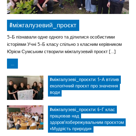
#міжгалузевий_проєкт
5-Б пізнавали одне одного та ділилися особистими
історіями Учні 5-Б класу спільно з класним керівником
Юрієм Сумським створили міжгалузевий проєкт […]
...
#міжгалузеві_проєкти: 5-А втілив
екологічний проєкт про значення
води
#міжгалузеві_проєкти: 6-Г клас
працював над
здоров’язбережувальним проєктом
«Мудрість природи»