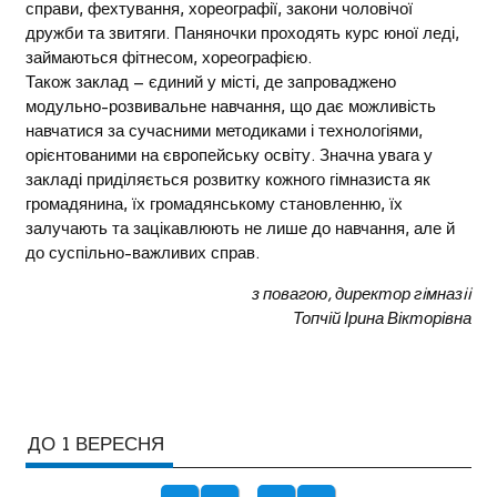
справи, фехтування, хореографії, закони чоловічої
дружби та звитяги. Паняночки проходять курс юної леді,
займаються фітнесом, хореографією.
Також заклад – єдиний у місті, де запроваджено
модульно-розвивальне навчання, що дає можливість
навчатися за сучасними методиками і технологіями,
орієнтованими на європейську освіту. Значна увага у
закладі приділяється розвитку кожного гімназиста як
громадянина, їх громадянському становленню, їх
залучають та зацікавлюють не лише до навчання, але й
до суспільно-важливих справ.
з повагою, директор гiмназii
Топчій Ірина Вікторівна
ДО 1 ВЕРЕСНЯ