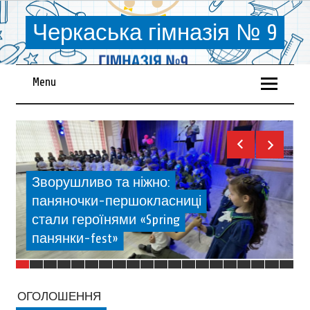
Черкаська гімназія № 9
Menu
Зворушливо та ніжно:
паняночки-першокласниці
стали героїнями «Spring
панянки-fest»
ОГОЛОШЕННЯ