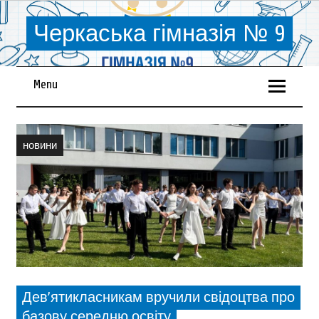
Черкаська гімназія № 9
Menu
новини
Дев’ятикласникам вручили свідоцтва про
базову середню освіту