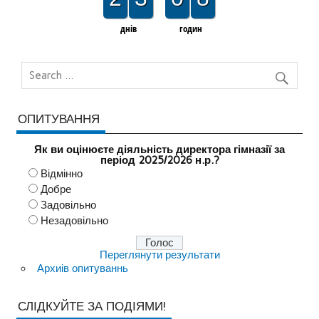
днів
годин
ОПИТУВАННЯ
Як ви оцінюєте діяльність директора гімназії за
період 2025/2026 н.р.?
Відмінно
Добре
Задовільно
Незадовільно
Переглянути результати
Архиів опитуваннь
СЛІДКУЙТЕ ЗА ПОДІЯМИ!