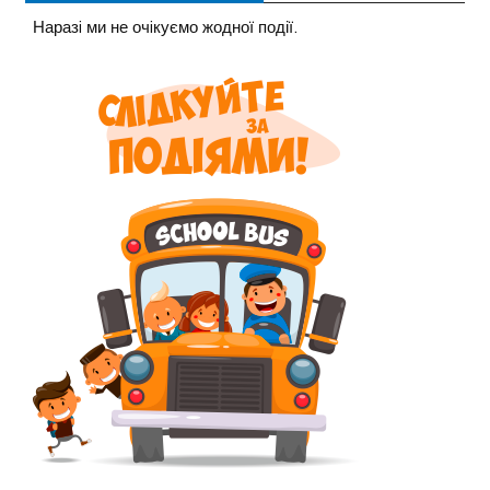
Наразi ми не очiкуємо жодної події.