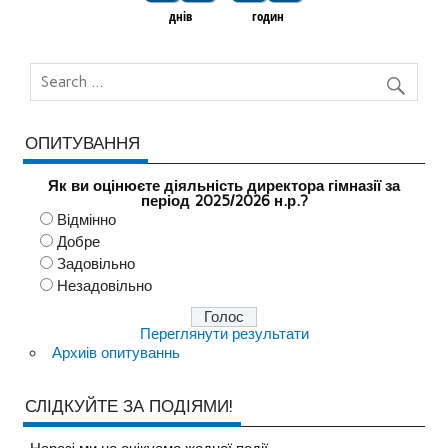
днів
годин
ОПИТУВАННЯ
Як ви оцінюєте діяльність директора гімназії за
період 2025/2026 н.р.?
Відмінно
Добре
Задовільно
Незадовільно
Переглянути результати
Архиів опитуваннь
СЛІДКУЙТЕ ЗА ПОДІЯМИ!