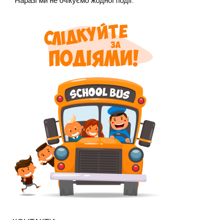
Наразi ми не очiкуємо жодної події.