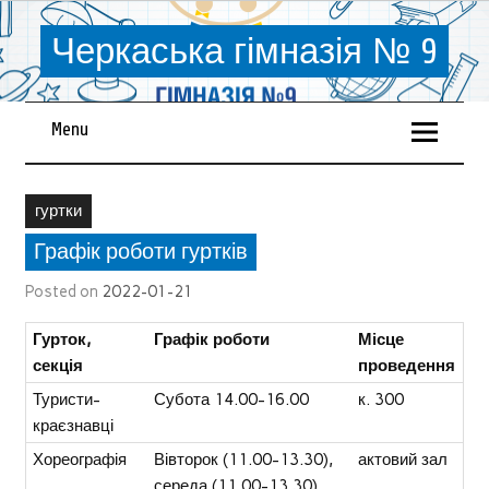
Черкаська гімназія № 9
Menu
гуртки
Графік роботи гуртків
Posted on
2022-01-21
Гурток,
Графік роботи
Місце
секція
проведення
Туристи-
Субота 14.00-16.00
к. 300
краєзнавці
Хореографія
Вівторок (11.00-13.30),
актовий зал
середа (11.00-13.30),