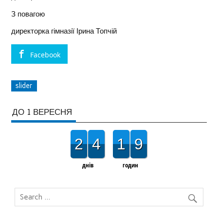
З повагою
директорка гімназії Ірина Топчій
Facebook
slider
ДО 1 ВЕРЕСНЯ
2
4
1
9
днів
годин