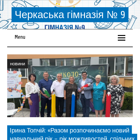
Черкаська гімназія № 9
Menu
новини
Ірина Топчій: «Разом розпочинаємо новий
навчальний рік – рік можливостей, спільних