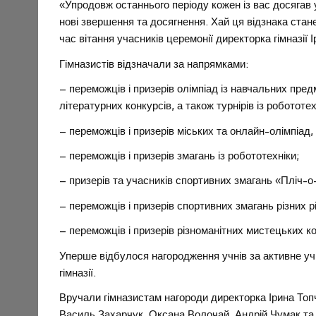
«Упродовж останнього періоду кожен із вас досягав у
нові звершення та досягнення. Хай ця відзнака ста
час вітання учасників церемонії директорка гімназії І
Гімназистів відзначали за напрямками:
– переможців і призерів олімпіад із навчальних пре
літературних конкурсів, а також турнірів із робототе
– переможців і призерів міських та онлайн-олімпіад, 
– переможців і призерів змагань із робототехніки;
– призерів та учасників спортивних змагань «Пліч-о
– переможців і призерів спортивних змагань різних рі
– переможців і призерів різноманітних мистецьких ко
Уперше відбулося нагородження учнів за активне учн
гімназії.
Вручали гімназистам нагороди директорка Ірина Топч
Василь Захарчук, Оксана Волочай, Андрій Чумак та в