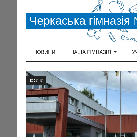
Черкаська гімназія
НОВИНИ
НАША ГІМНАЗІЯ
У
новини