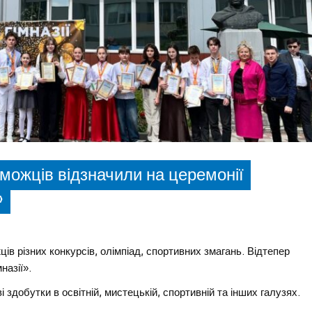
реможців відзначили на церемонії
»
ців різних конкурсів, олімпіад, спортивних змагань. Відтепер
назії».
 здобутки в освітній, мистецькій, спортивній та інших галузях.