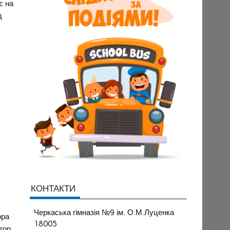
є на
д
КОНТАКТИ
Черкаська гімназія №9 ім. О.М.Луценка
ора
18005
гор