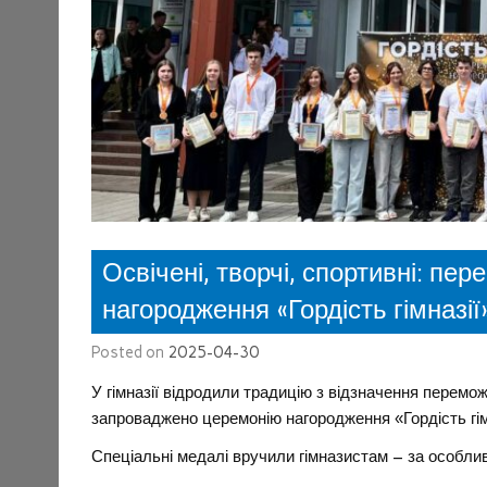
Освічені, творчі, спортивні: пе
нагородження «Гордість гімназії
Posted on
2025-04-30
У гімназії відродили традицію з відзначення перемож
запроваджено церемонію нагородження «Гордість гім
Спеціальні медалі вручили гімназистам – за особливі