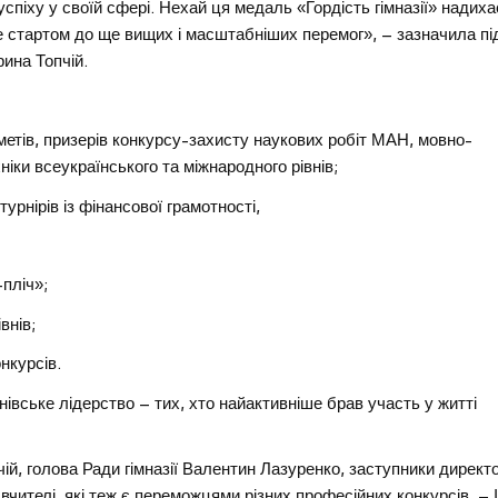
спіху у своїй сфері. Нехай ця медаль «Гордість гімназії» надиха
не стартом до ще вищих і масштабніших перемог», – зазначила пі
рина Топчій.
дметів, призерів конкурсу-захисту наукових робіт МАН, мовно-
хніки всеукраїнського та міжнародного рівнів;
турнірів із фінансової грамотності,
-пліч»;
внів;
нкурсів.
івське лідерство – тих, хто найактивніше брав участь у житті
ій, голова Ради гімназії Валентин Лазуренко, заступники директ
чителі, які теж є переможцями різних професійних конкурсів, – І