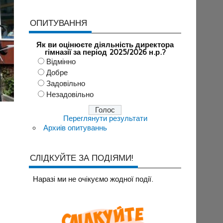
ОПИТУВАННЯ
Як ви оцінюєте діяльність директора
гімназії за період 2025/2026 н.р.?
Відмінно
Добре
Задовільно
Незадовільно
Переглянути результати
Архиів опитуваннь
СЛІДКУЙТЕ ЗА ПОДІЯМИ!
Наразi ми не очiкуємо жодної події.