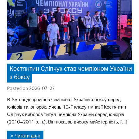
Костянтин Сліпчук став чемпіоном України
з боксу
Posted on
2026-07-27
В Ужгороді пройшов чемпіонат України з боксу серед
юніорів та юніорок. Учень 10-Г класу гімназії Костянтин
Сліпчук виборов титул чемпіона України серед юніорів
(2010–2011 р. н.). Він показав високу майстерність, […]
» Читати далі