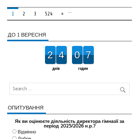
…
1
2
3
524
»
ДО 1 ВЕРЕСНЯ
2
4
0
7
днів
годин
ОПИТУВАННЯ
Як ви оцінюєте діяльність директора гімназії за
період 2025/2026 н.р.?
Відмінно
Добре