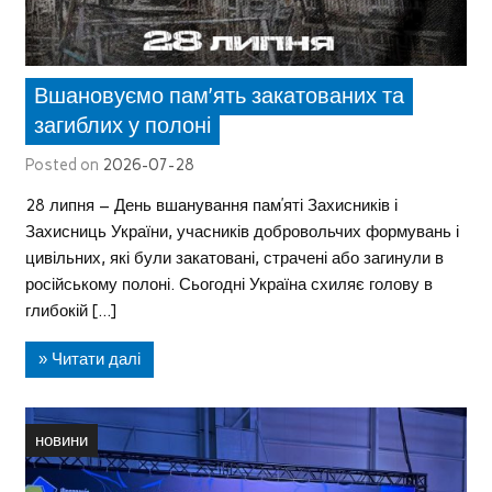
Вшановуємо пам’ять закатованих та
загиблих у полоні
Posted on
2026-07-28
28 липня – День вшанування пам’яті Захисників і
Захисниць України, учасників добровольчих формувань і
цивільних, які були закатовані, страчені або загинули в
російському полоні. Сьогодні Україна схиляє голову в
глибокій […]
» Читати далі
новини