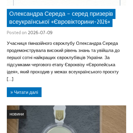
Олександра Середа – серед призерів
всеукраїнської «Євровікторини-2026»
Posted on
2026-07-09
Учасниця гімназійного євроклубу Олександра Середа
продемонструвала високий рівень знань та увійшла до
першої сотні найкращих євроклубівців України. За
підсумками чергового етапу Євроквізу «Європейська
ідея», який проходив у межах всеукраїнського проєкту
[…]
» Читати далі
новини