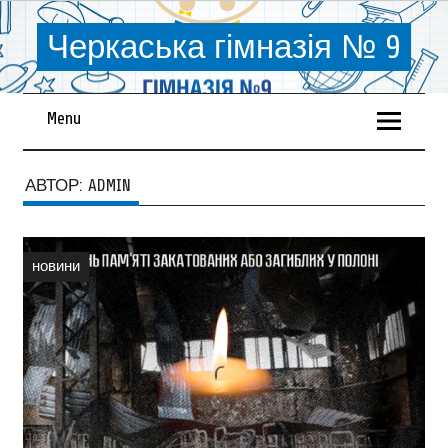
Черкаська гімназія № 9
Menu
АВТОР:
ADMIN
новини