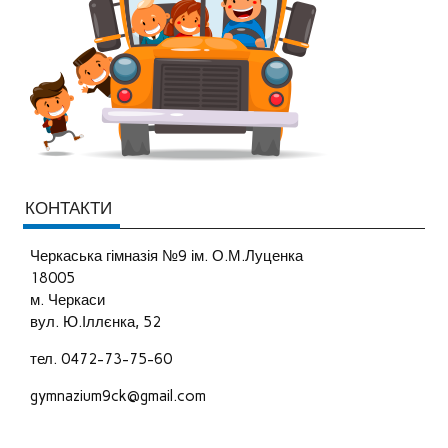
КОНТАКТИ
Черкаська гімназія №9 ім. О.М.Луценка
18005
м. Черкаси
вул. Ю.Іллєнка, 52
тел. 0472-73-75-60
gymnazium9ck@gmail.com