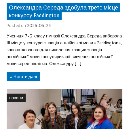
Олександра Середа здобула третє місце
конкурсу Paddington
Posted on
2026-06-24
Учениця 7-Б класу гімназії Олександра Середа виборола
ІІІ місце у конкурсі знавців англійської мови «Paddington»,
започаткованого для виявлення кращих знавців
англійської мови і популяризації вивчення англійської
мови серед підлітків. Олександру […]
» Читати далі
новини