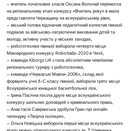
– вчитель початкових класів Оксана Волочай перемогла
на регіональному етапі конкурсу «Вчитель року» в мала
представляти Черкащину на всеукраїнському рівні,
– міський голова відзначив педагогічний колектив гімназії
подякою за військово-патріотичне виховання дітей та
молоді, активну участь у міських заходах,
– робототехніки гімназії вибороли четверте місце
Міжнародного конкурсу Robotiada-2020 в Чехії,
– команда Kiborgs.UA стала абсолютним чемпіоном
регіонального турніру з робототехніки,
– команда «Черкаські Мавпи-2006», склад якої
формують учні 8-С класу гімназії, вибороли третє місце
Всеукраїнської юнацької баскетбольної ліги,
– Ірина Пасічна посіла друге місце всеукраїнського
конкурсу шкільних доповідей з кримінального права,
– Анастасія Савранська здобула Гран-прі онлайн
челенджу «Творча ізоляція»,
– Ольга Новіцька виборола перше місце всеукраїнського
етапу мовно-літературного конкурсу ім. Т.Шевченка,