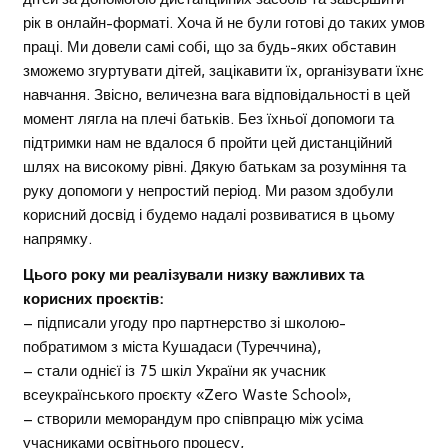
рік в онлайн-форматі. Хоча й не були готові до таких умов
праці. Ми довели самі собі, що за будь-яких обставин
зможемо згуртувати дітей, зацікавити їх, організувати їхнє
навчання. Звісно, величезна вага відповідальності в цей
момент лягла на плечі батьків. Без їхньої допомоги та
підтримки нам не вдалося б пройти цей дистанційний
шлях на високому рівні. Дякую батькам за розуміння та
руку допомоги у непростий період. Ми разом здобули
корисний досвід і будемо надалі розвиватися в цьому
напрямку.
Цього року ми реалізували низку важливих та
корисних проєктів:
– підписали угоду про партнерство зі школою-
побратимом з міста Кушадаси (Туреччина),
– стали однієї із 75 шкіл України як учасник
всеукраїнського проєкту «Zero Waste School»,
– створили меморандум про співпрацю між усіма
учасниками освітнього процесу,