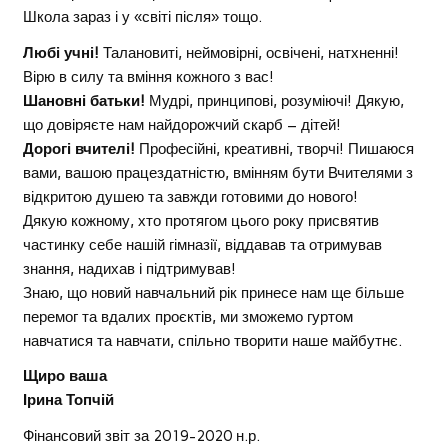
Школа зараз і у «світі після» тощо.
Любі учні!
Талановиті, неймовірні, освічені, натхненні!
Вірю в силу та вміння кожного з вас!
Шановні батьки!
Мудрі, принципові, розуміючі! Дякую,
що довіряєте нам найдорожчий скарб – дітей!
Дорогі вчителі!
Професійні, креативні, творчі! Пишаюся
вами, вашою працездатністю, вмінням бути Вчителями з
відкритою душею та завжди готовими до нового!
Дякую кожному, хто протягом цього року присвятив
частинку себе нашій гімназії, віддавав та отримував
знання, надихав і підтримував!
Знаю, що новий навчальний рік принесе нам ще більше
перемог та вдалих проєктів, ми зможемо гуртом
навчатися та навчати, спільно творити наше майбутнє.
Щиро ваша
Ірина Топчій
Фінансовий звіт за 2019-2020 н.р.