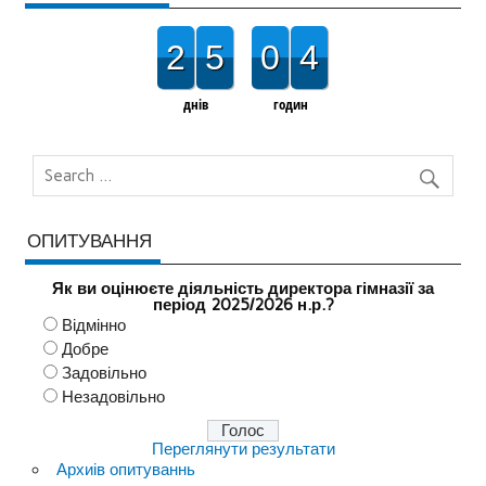
2
5
0
4
днів
годин
ОПИТУВАННЯ
Як ви оцінюєте діяльність директора гімназії за
період 2025/2026 н.р.?
Відмінно
Добре
Задовільно
Незадовільно
Переглянути результати
Архиів опитуваннь