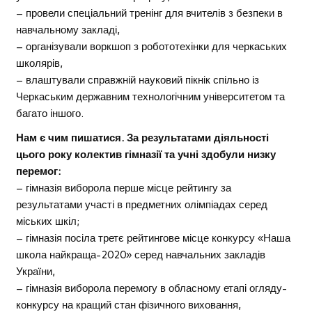
– провели спеціальний тренінг для вчителів з безпеки в
навчальному закладі,
– організували воркшоп з робототехінки для черкаських
школярів,
– влаштували справжній науковий пікнік спільно із
Черкаським державним технологічним університетом та
багато іншого.
Нам є чим пишатися. За результатами діяльності
цього року колектив гімназії та учні здобули низку
перемог:
– гімназія виборола перше місце рейтингу за
результатами участі в предметних олімпіадах серед
міських шкіл;
– гімназія посіла третє рейтингове місце конкурсу «Наша
школа найкраща-2020» серед навчальних закладів
України,
– гімназія виборола перемогу в обласному етапі огляду-
конкурсу на кращий стан фізичного виховання,