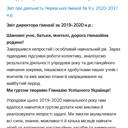
Звіт про діяльність Черкаської гімназії № 9 у 2020-2021
н.р.
Звіт директора гімназії за 2019-2020 н.р.:
Шановні учні, батьки, вчителі, дорога гімназійна
родино!
Завершився непростий і особливий навчальний рік. Зараз
підводимо підсумки роботи колективу, аналізуємо
результати діяльності упродовж року та дистанційного
навчання зокрема, пишаємося здобутками наших учнів і
вчителів та вже маємо плани й напрацювання на
майбутній період.
Ми гуртом творимо Гімназію Успішного Українця!
Упродовж цього 2019-2020 навчального року нам
вдалося навчитися гуртом долати нові виклики й
реалізовувати непрості задачі. Ми змогли акумулювати
всі сили, знання, можливості й кілька місяців навчати
дітей за допомогою дистанційних засобів та завершити