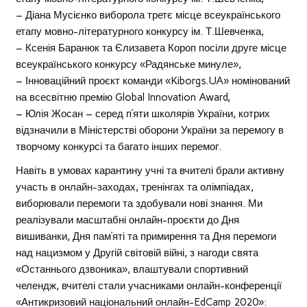
– Діана Мусієнко виборола третє місце всеукраїнського
етапу мовно-літературного конкурсу ім. Т.Шевченка,
– Ксенія Баранюк та Єлизавета Короп посіли друге місце
всеукраїнського конкурсу «Радянське минуле»,
– Інноваційний проєкт команди «Kiborgs.UA» номінований
на всесвітню премію Global Innovation Award,
– Юлія Жосан – серед п’яти школярів України, котрих
відзначили в Міністерстві оборони України за перемогу в
творчому конкурсі та багато інших перемог.
Навіть в умовах карантину учні та вчителі брали активну
участь в онлайн-заходах, тренінгах та олімпіадах,
виборювали перемоги та здобували нові знання. Ми
реалізували масштабні онлайн-проєкти до Дня
вишиванки, Дня пам’яті та примирення та Дня перемоги
над нацизмом у Другій світовій війні, з нагоди свята
«Останнього дзвоника», влаштували спортивний
челендж, вчителі стали учасниками онлайн-конференції
«Антикризовий національний онлайн-EdCamp 2020»: