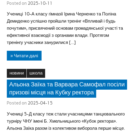
Posted on
2025-10-11
Учениці 10-А класу гімназії Ірина Черненко та Поліна
Демиденко успішно пройшли тренінг «Впливай і будь
почутим», присвячений основам громадянської участі та
ефективної взаємодії з органами влади. Протягом
тренінгу учасники занурилися […]
» Читати далі
новини
школа
Альона Заїка та Варвара Самофал посіли
призові місця на Кубку ректора
Posted on
2025-04-15
Учениці 5-Д класу теж стали учасницями танцювального
турніру ЧНУ імені Б. Хмельницького «Кубок ректора».
Альона Заїка разом із колективом виборола перше місце.