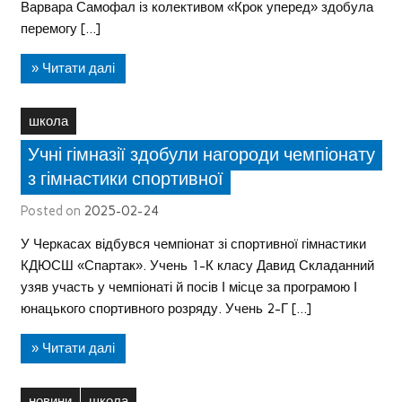
Варвара Самофал із колективом «Крок уперед» здобула
перемогу […]
» Читати далі
школа
Учні гімназії здобули нагороди чемпіонату
з гімнастики спортивної
Posted on
2025-02-24
У Черкасах відбувся чемпіонат зі спортивної гімнастики
КДЮСШ «Спартак». Учень 1-К класу Давид Складанний
узяв участь у чемпіонаті й посів І місце за програмою І
юнацького спортивного розряду. Учень 2-Г […]
» Читати далі
новини
школа