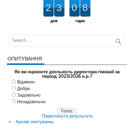
2
3
0
8
днів
годин
ОПИТУВАННЯ
Як ви оцінюєте діяльність директора гімназії за
період 2025/2026 н.р.?
Відмінно
Добре
Задовільно
Незадовільно
Переглянути результати
Архиів опитуваннь