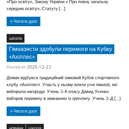
«Про освіту», Закону України « Про повну загальну
середню освіту», Статуту […]
» Читати далі
школа
Гімназисти здобули перемоги на Кубку
«Ахіллес»
Posted on
2025-12-23
Днями відбувся традиційний зимовий Кубок спортивного
клубу «Ахіллес». Участь у ньому взяли учні гімназії, які
вибороли нагороди. Учень 3-К класу Давид Усенко
виборов перемогу в змаганнях із греплінгу. Учень 3-Д […]
» Читати далі
новини
школа