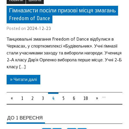
Гімназисти посіли призові місця змагань
Freedom of Dance
Posted on
2024-12-23
Танцювальні змагання Freedom of Dance відбулися в
Черкасах, у спорткомплексі «Будівельник». Учні гімназії
стали учасниками заходу та вибороли нагороди. Учениця
2-А класу Дар’я Орленко виборола перше місце. Учні 2-Б
класу […]
» Читати далі
…
«
1
2
3
4
5
6
18
»
ДО 1 ВЕРЕСНЯ