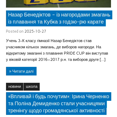
Назар Бенедіктов – із нагородами змагань
із плавання та Кубка з годзю-рю карате
Posted on
2025-10-27
Учень 3-К класу гімназії Назар Бенедіктов став
учасником кількох змагань, де виборов нагороди. На
відкритому змаганні з плавання PRIDE CUP він виступав
у віковій категорії 2016–2017 р.н. та виборов друге […]
» Читати далі
новини
школа
«Впливай і будь почутим»: Ірина Черненко
та Поліна Демиденко стали учасницями
тренінгу щодо громадянської активності