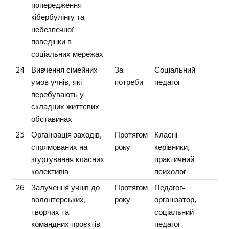
попередження
кібербулінгу та
небезпечної
поведінки в
соціальних мережах
24
Вивчення сімейних
За
Соціальний
умов учнів, які
потреби
педагог
перебувають у
складних життєвих
обставинах
25
Організація заходів,
Протягом
Класні
спрямованих на
року
керівники,
згуртування класних
практичний
колективів
психолог
26
Залучення учнів до
Протягом
Педагог-
волонтерських,
року
організатор,
творчих та
соціальний
командних проєктів
педагог