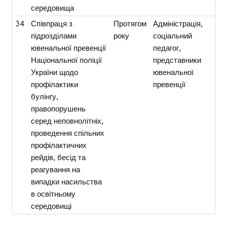
середовища
34
Співпраця з
Протягом
Адміністрація,
підрозділами
року
соціальний
ювенальної превенції
педагог,
Національної поліції
представники
України щодо
ювенальної
профілактики
превенції
булінгу,
правопорушень
серед неповнолітніх,
проведення спільних
профілактичних
рейдів, бесід та
реагування на
випадки насильства
в освітньому
середовищі