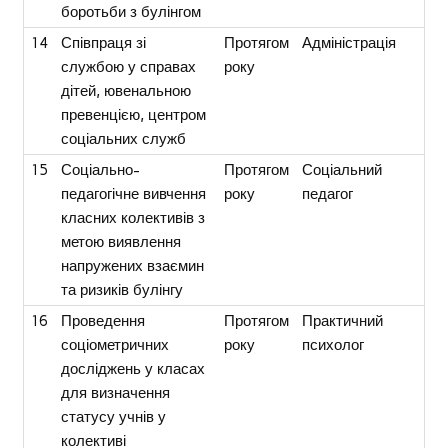
боротьби з булінгом
14
Співпраця зі
Протягом
Адміністрація
службою у справах
року
дітей, ювенальною
превенцією, центром
соціальних служб
15
Соціально-
Протягом
Соціальний
педагогічне вивчення
року
педагог
класних колективів з
метою виявлення
напружених взаємин
та ризиків булінгу
16
Проведення
Протягом
Практичний
соціометричних
року
психолог
досліджень у класах
для визначення
статусу учнів у
колективі