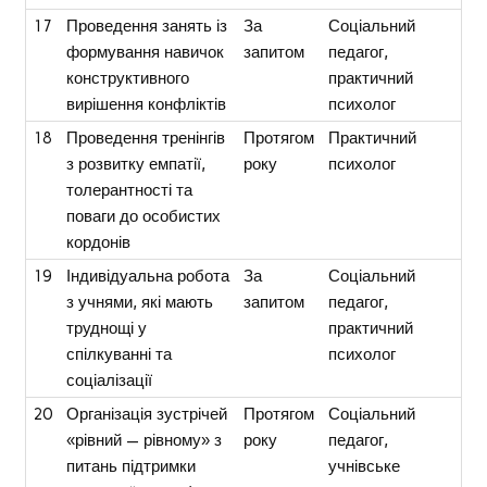
17
Проведення занять із
За
Соціальний
формування навичок
запитом
педагог,
конструктивного
практичний
вирішення конфліктів
психолог
18
Проведення тренінгів
Протягом
Практичний
з розвитку емпатії,
року
психолог
толерантності та
поваги до особистих
кордонів
19
Індивідуальна робота
За
Соціальний
з учнями, які мають
запитом
педагог,
труднощі у
практичний
спілкуванні та
психолог
соціалізації
20
Організація зустрічей
Протягом
Соціальний
«рівний — рівному» з
року
педагог,
питань підтримки
учнівське