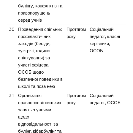
булінгу, конфліктів та
правопорушень
серед учнів
30
Проведення спільних
Протягом
Соціальний
профілактичних
року
педагог, класні
заходів (бесіди,
керівники,
зустрічі, години
ОСОБ
спілкування) за
участі офіцера
ОСОБ щодо
безпечної поведінки в
школі та поза нею
31
Організація
Протягом
Соціальний
правопросвітницьких
року
педагог, ОСОБ
занять з учнями
щодо
відповідальності за
булінг, кібербулінг та