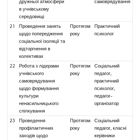
дружньої атмосфери
самоврядування
в учнівському
середовищі
21
Проведення занять
Протягом
Практичний
щодо попередження
року
психолог
соціальної ізоляції та
відторгнення в
колективах
22
Робота з лідерами
Протягом
Соціальний
учнівського
року
педагог,
самоврядування
практичний
щодо формування
психолог,
культури
педагог-
ненасильницького
організатор
спілкування
23
Проведення
Протягом
Соціальний
профілактичних
року
педагог, класні
заходів щодо
керівники