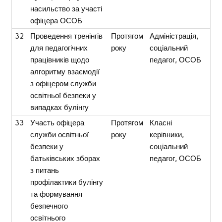
насильство за участі
офіцера ОСОБ
32
Проведення тренінгів
Протягом
Адміністрація,
для педагогічних
року
соціальний
працівників щодо
педагог, ОСОБ
алгоритму взаємодії
з офіцером служби
освітньої безпеки у
випадках булінгу
33
Участь офіцера
Протягом
Класні
служби освітньої
року
керівники,
безпеки у
соціальний
батьківських зборах
педагог, ОСОБ
з питань
профілактики булінгу
та формування
безпечного
освітнього