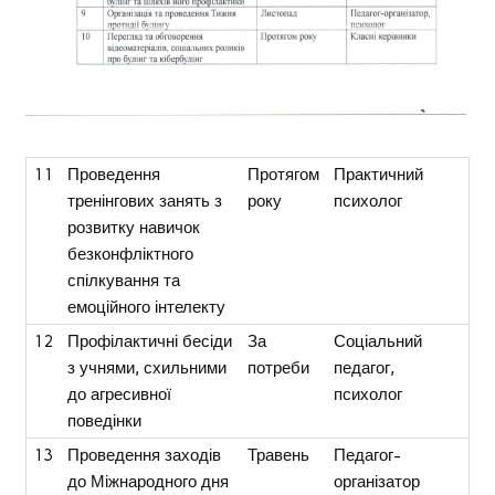
11
Проведення
Протягом
Практичний
тренінгових занять з
року
психолог
розвитку навичок
безконфліктного
спілкування та
емоційного інтелекту
12
Профілактичні бесіди
За
Соціальний
з учнями, схильними
потреби
педагог,
до агресивної
психолог
поведінки
13
Проведення заходів
Травень
Педагог-
до Міжнародного дня
організатор