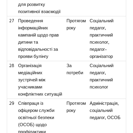
для розвитку
позитивної взаємодії
27
Проведення
Протягом
Соціальний
інформаційних
року
педагог,
кампаній щодо прав
практичний
дитини та
психолог,
відповідальності за
педагог-
прояви булінгу
організатор
28
Організація
За
Соціальний
медіаційних
потреби
педагог,
зустрічей між
практичний
учасниками
психолог
конфліктних ситуацій
29
Співпраця із
Протягом
Адміністрація,
офіцером служби
року
соціальний
освітньої безпеки
педагог, ОСОБ
(ОСОБ) щодо
профілактики