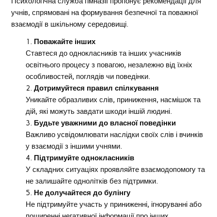
Психологічна служба гімназії пропонує рекомендації для
учнів, спрямовані на формування безпечної та поважної
взаємодії в шкільному середовищі.
Поважайте інших
Ставтеся до однокласників та інших учасників
освітнього процесу з повагою, незалежно від їхніх
особливостей, поглядів чи поведінки.
Дотримуйтеся правил спілкування
Уникайте образливих слів, приниження, насмішок та
дій, які можуть завдати шкоди іншій людині.
Будьте уважними до власної поведінки
Важливо усвідомлювати наслідки своїх слів і вчинків
у взаємодії з іншими учнями.
Підтримуйте однокласників
У складних ситуаціях проявляйте взаємодопомогу та
не залишайте однолітків без підтримки.
Не долучайтеся до булінгу
Не підтримуйте участь у приниженні, ігноруванні або
поширенні негативної інформації про інших.