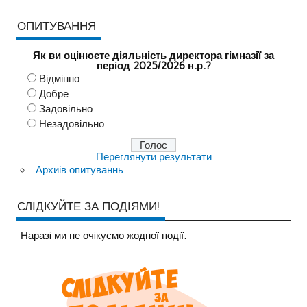
ОПИТУВАННЯ
Як ви оцінюєте діяльність директора гімназії за
період 2025/2026 н.р.?
Відмінно
Добре
Задовільно
Незадовільно
Переглянути результати
Архиів опитуваннь
СЛІДКУЙТЕ ЗА ПОДІЯМИ!
Наразi ми не очiкуємо жодної події.