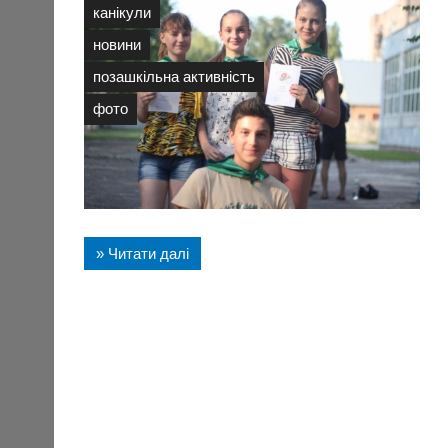
канікули
новини
позашкільна активність
фото
» Читати далі