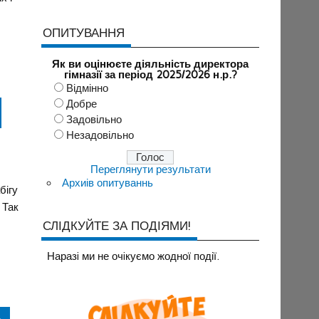
ОПИТУВАННЯ
Як ви оцінюєте діяльність директора
гімназії за період 2025/2026 н.р.?
Відмінно
Добре
Задовільно
Незадовільно
Переглянути результати
Архиів опитуваннь
бігу
 Так
СЛІДКУЙТЕ ЗА ПОДІЯМИ!
Наразi ми не очiкуємо жодної події.