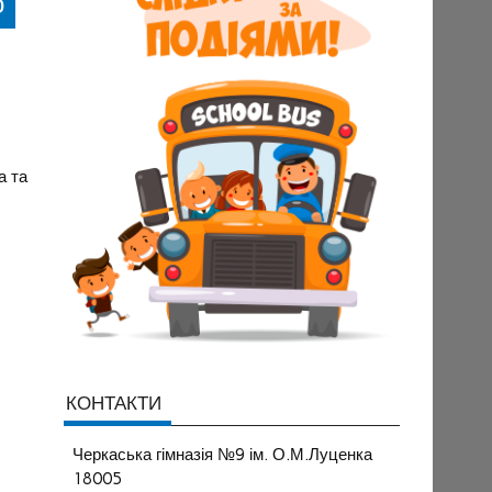
о
а та
КОНТАКТИ
Черкаська гімназія №9 ім. О.М.Луценка
18005