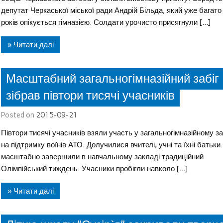
депутат Черкаської міської ради Андрій Більда, який уже багато
років опікується гімназією. Солдати урочисто присягнули […]
» Читати далі
Масштабний загальногімназійний забіг
зібрав півтори тисячі учасників
Posted on
2015-09-21
Півтори тисячі учасників взяли участь у загальногімназійному за
на підтримку воїнів АТО. Долучилися вчителі, учні та їхні батьки.
масштабно завершили в навчальному закладі традиційний
Олімпійський тиждень. Учасники пробігли навколо […]
» Читати далі