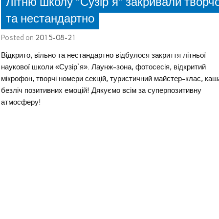
Літню школу “Сузір`я” закривали творч
та нестандартно
Posted on
2015-08-21
Відкрито, вільно та нестандартно відбулося закриття літньої
наукової школи «Сузір`я». Лаунж-зона, фотосесія, відкритий
мікрофон, творчі номери секцій, туристичний майстер-клас, каш
безліч позитивних емоцій! Дякуємо всім за суперпозитивну
атмосферу!