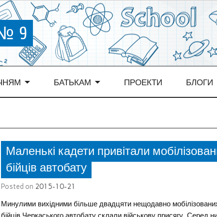
 № 9
ЧНЯМ
БАТЬКАМ
ПРОЕКТИ
БЛОГИ
Маленькі кадети привітали мобілізован
бійців автобату
Posted on
2015-10-21
Минулими вихідними більше двадцяти нещодавно мобілізовани
бійців Черкаського автобату склали військову присягу. Серед ни