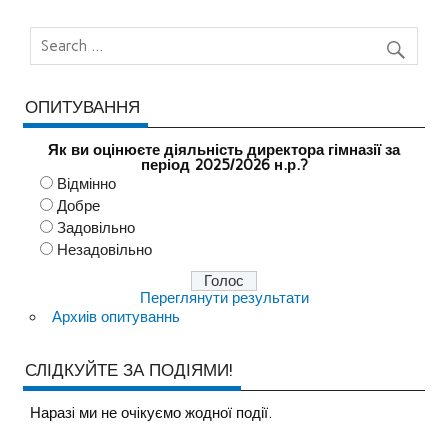
ОПИТУВАННЯ
Як ви оцінюєте діяльність директора гімназії за
період 2025/2026 н.р.?
Відмінно
Добре
Задовільно
Незадовільно
Переглянути результати
Архиів опитуваннь
СЛІДКУЙТЕ ЗА ПОДІЯМИ!
Наразi ми не очiкуємо жодної події.