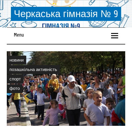
Черкаська гімназія № 9
Menu
новини
позашкільна активність
спорт
фото