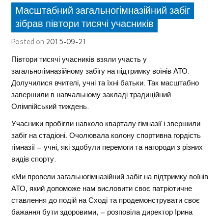
Масштабний загальногімназійний забіг
зібрав півтори тисячі учасників
Posted on
2015-09-21
Півтори тисячі учасників взяли участь у
загальногімназійному забігу на підтримку воїнів АТО.
Долучилися вчителі, учні та їхні батьки. Так масштабно
завершили в навчальному закладі традиційний
Олімпійський тиждень.
Учасники пробігли навколо кварталу гімназії і звершили
забіг на стадіоні. Очолювала колону спортивна гордість
гімназії – учні, які здобули перемоги та нагороди з різних
видів спорту.
«Ми провели загальногімназійний забіг на підтримку воїнів
АТО, який допоможе нам висловити своє патріотичне
ставлення до подій на Сході та продемонструвати своє
бажання бути здоровими, – розповіла директор Ірина