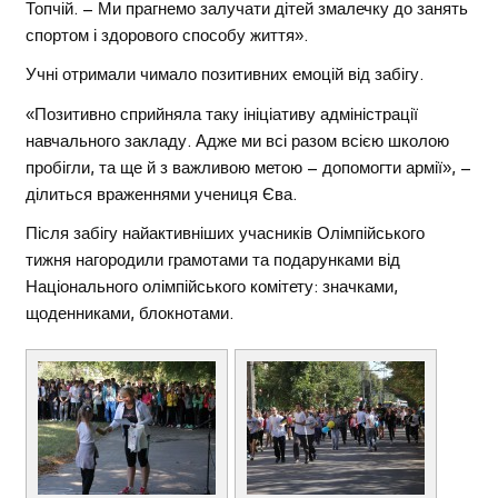
Топчій. – Ми прагнемо залучати дітей змалечку до занять
спортом і здорового способу життя».
Учні отримали чимало позитивних емоцій від забігу.
«Позитивно сприйняла таку ініціативу адміністрації
навчального закладу. Адже ми всі разом всією школою
пробігли, та ще й з важливою метою – допомогти армії», –
ділиться враженнями учениця Єва.
Після забігу найактивніших учасників Олімпійського
тижня нагородили грамотами та подарунками від
Національного олімпійського комітету: значками,
щоденниками, блокнотами.