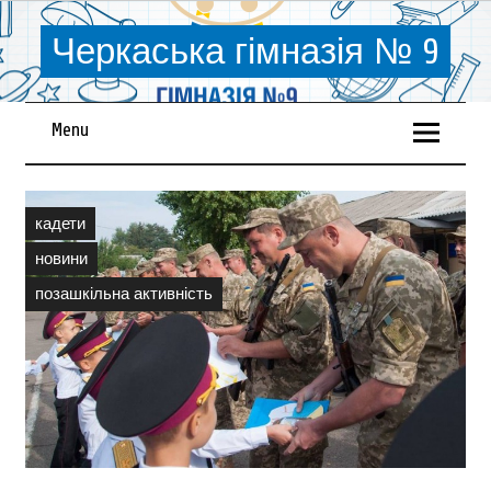
Черкаська гімназія № 9
Menu
кадети
новини
позашкільна активність