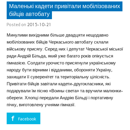
Маленькі кадети привітали мобілізованих
бійців автобату
Posted on
2015-10-21
Минулими вихідними більше двадцяти нещодавно
мобілізованих бійців Черкаського автобату склали
військову присягу. Серед них і депутат Черкаської міської
ради Андрій Більда, який уже багато років опікується
гімназією. Солдати урочисто присягнули українському
народу бути вірними і відданими, обороняти Україну,
захищати її суверенітет та територіальну цілісність.
Привітати бійців завітали кадети-другокласники, які
подарували їм пісню «Воины света» та вручили малюнки-
обереги. Хлопці передали Андрію Більді і портативну
пічку, виготовлену учнями гімназії.
Facebook