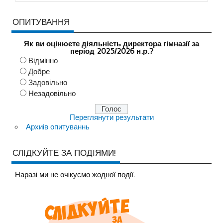
ОПИТУВАННЯ
Як ви оцінюєте діяльність директора гімназії за
період 2025/2026 н.р.?
Відмінно
Добре
Задовільно
Незадовільно
Переглянути результати
Архиів опитуваннь
СЛІДКУЙТЕ ЗА ПОДІЯМИ!
Наразi ми не очiкуємо жодної події.