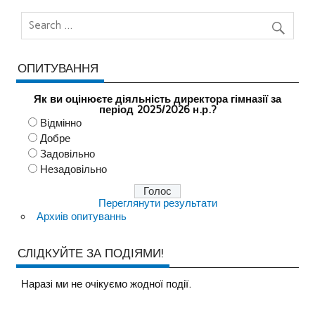
ОПИТУВАННЯ
Як ви оцінюєте діяльність директора гімназії за
період 2025/2026 н.р.?
Відмінно
Добре
Задовільно
Незадовільно
Переглянути результати
Архиів опитуваннь
СЛІДКУЙТЕ ЗА ПОДІЯМИ!
Наразi ми не очiкуємо жодної події.