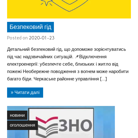
Безпековий гід
Posted on
2020-01-23
Детальний безпековий гід, що допоможе зорієнтуватись
під час надзвичайних ситуацій. 📌Відключення
електроенергії: убезпечте себе, близьких і житло від
пожежі Необережне поводження з вогнем може наробити
багато біди. Черкаське районне управління […]
» Читати далі
новини
оголошення