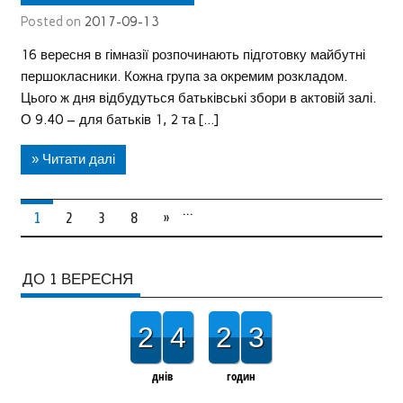
Posted on
2017-09-13
16 вересня в гімназії розпочинають підготовку майбутні
першокласники. Кожна група за окремим розкладом.
Цього ж дня відбудуться батьківські збори в актовій залі.
О 9.40 – для батьків 1, 2 та […]
» Читати далі
…
1
2
3
8
»
ДО 1 ВЕРЕСНЯ
2
4
2
3
днів
годин