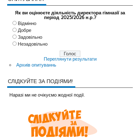
Як ви оцінюєте діяльність директора гімназії за
період 2025/2026 н.р.?
Відмінно
Добре
Задовільно
Незадовільно
Переглянути результати
Архиів опитуваннь
СЛІДКУЙТЕ ЗА ПОДІЯМИ!
Наразi ми не очiкуємо жодної події.