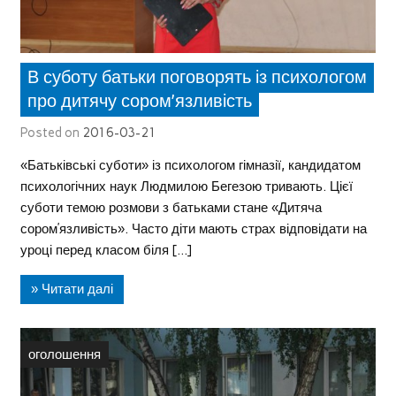
В суботу батьки поговорять із психологом
про дитячу сором’язливість
Posted on
2016-03-21
«Батьківські суботи» із психологом гімназії, кандидатом
психологічних наук Людмилою Бегезою тривають. Цієї
суботи темою розмови з батьками стане «Дитяча
сором’язливість». Часто діти мають страх відповідати на
уроці перед класом біля […]
» Читати далі
оголошення