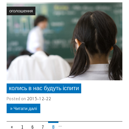
оголошення
колись в нас будуть іспити
Posted on
2015-12-22
» Читати далі
…
«
1
6
7
8