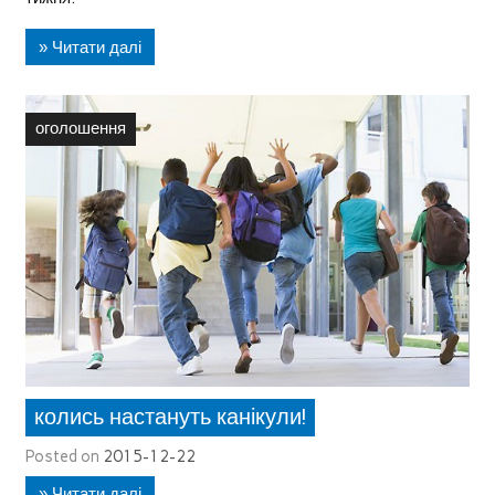
» Читати далі
оголошення
колись настануть канікули!
Posted on
2015-12-22
» Читати далі