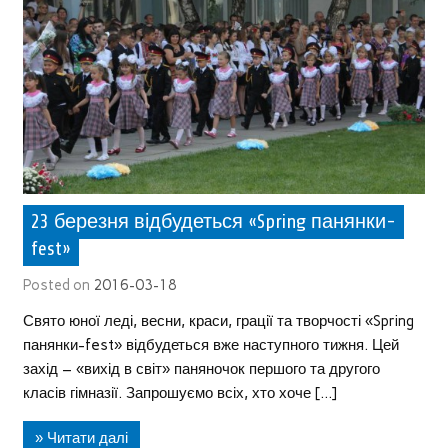
23 березня відбудеться «Spring панянки-
fest»
Posted on
2016-03-18
Свято юної леді, весни, краси, грації та творчості «Spring
панянки-fest» відбудеться вже наступного тижня. Цей
захід – «вихід в світ» паняночок першого та другого
класів гімназії. Запрошуємо всіх, хто хоче […]
» Читати далі