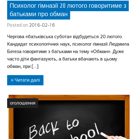
Психолог гімназії 20 лютого говоритиме з
батьками про обман
Posted on
2016-02-16
Чергова «батьківська субота» відбудеться 20 лютого.
Кандидат психологічних наук, психолог гімназії Людмила
Бегеза говоритиме з батьками на тему «Обман». Дуже
часто діти фантазують, а батьки вбачають в цьому
обман, при […]
» Читати далі
оголошення