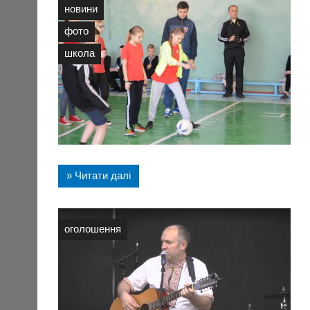
новини
фото
школа
» Читати далі
оголошення