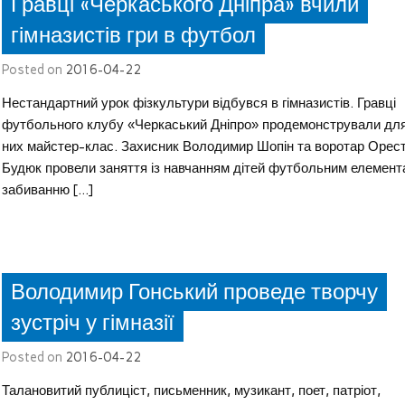
Гравці «Черкаського Дніпра» вчили
гімназистів гри в футбол
Posted on
2016-04-22
Нестандартний урок фізкультури відбувся в гімназистів. Гравці
футбольного клубу «Черкаський Дніпро» продемонстрували дл
них майстер-клас. Захисник Володимир Шопін та воротар Орес
Будюк провели заняття із навчанням дітей футбольним елемент
забиванню […]
Володимир Гонський проведе творчу
зустріч у гімназії
Posted on
2016-04-22
Талановитий публиціст, письменник, музикант, поет, патріот,