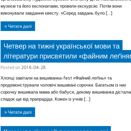
музеєм та його експонатами, провели екскурсію. Потім вони
виконували завдання квесту. «Серед завдань було […]
» Читати далі
Четвер на тижні української мови та
літератури присвятили «файним леґіня
Posted on
2016-04-28
Хлопці завітали на вишиванка-fest «Файний леґінь» та
продемонстрували чоловічі вишивані сорочки. Багатьом із них
сорочку вишивала мама або бабуся, декому вишиванка дістала
спадок ще від прапрадіда. Кожен із учнів […]
» Читати далі