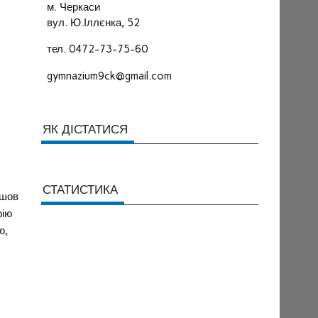
м. Черкаси
вул. Ю.Іллєнка, 52
тел. 0472-73-75-60
gymnazium9ck@gmail.com
ЯК ДІСТАТИСЯ
СТАТИСТИКА
йшов
рію
ю,