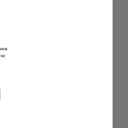
иків
гає