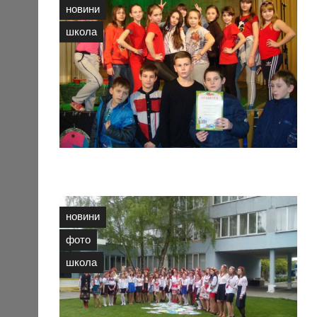
новини
школа
новини
фото
школа