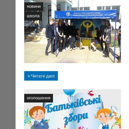
новини
школа
» Читати далі
оголошення