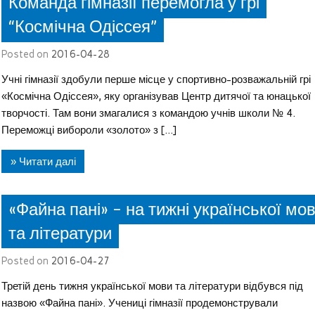
Команда гімназії перемогла у грі
“Космічна Одіссея”
Posted on
2016-04-28
Учні гімназії здобули перше місце у спортивно-розважальній грі
«Космічна Одіссея», яку організував Центр дитячої та юнацької
творчості. Там вони змагалися з командою учнів школи № 4.
Переможці вибороли «золото» з […]
» Читати далі
«Файна пані» – на тижні української мо
та літератури
Posted on
2016-04-27
Третій день тижня української мови та літератури відбувся під
назвою «Файна пані». Учениці гімназії продемонстрували