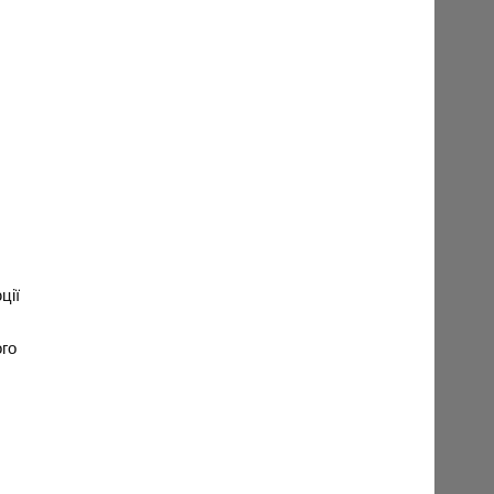
ції
ого