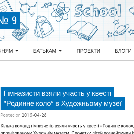
 № 9
ЧНЯМ
БАТЬКАМ
ПРОЕКТИ
БЛОГИ
Гімназисти взяли участь у квесті
“Родинне коло” в Художньому музеї
Posted on
2016-04-28
Кілька команд гімназистів взяли участь у квесті «Родинне коло»
організованому Художнім музеєм. Спочатку дітей познайомили і