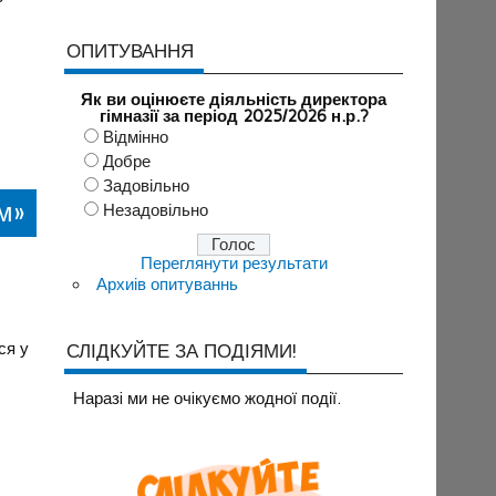
ОПИТУВАННЯ
Як ви оцінюєте діяльність директора
гімназії за період 2025/2026 н.р.?
Відмінно
Добре
Задовільно
м»
Незадовільно
Переглянути результати
Архиів опитуваннь
ся у
СЛІДКУЙТЕ ЗА ПОДІЯМИ!
Наразi ми не очiкуємо жодної події.