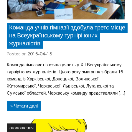
Команда учнів гімназії здобула третє місце
на Всеукраїнському турнірі юних
журналістів
Posted on
2016-04-18
Команда гімназистів взяла участь у ХІІ Всеукраїнському
турнірі юних журналістів. Цього року змагання зібрали 16
команд із Харківської, Донецької, Волинської,
Житомирської, Черкаської, Львівської, Луганської та
Сумської областей. Черкаську команду представляли […]
» Читати далі
оголошення