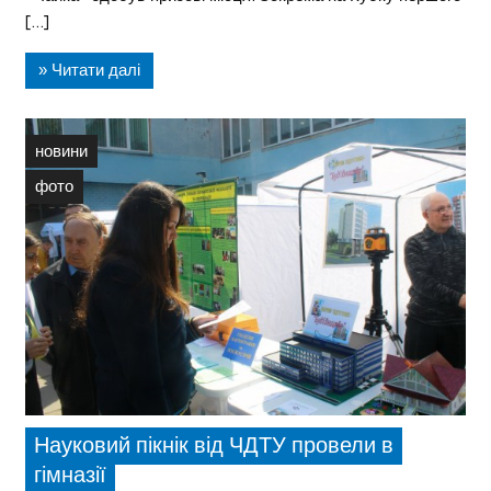
[…]
» Читати далі
новини
фото
Науковий пікнік від ЧДТУ провели в
гімназії