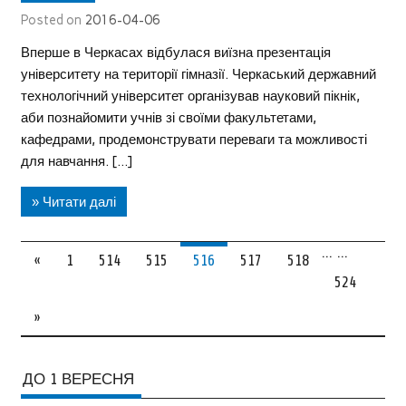
Posted on
2016-04-06
Вперше в Черкасах відбулася виїзна презентація
університету на території гімназії. Черкаський державний
технологічний університет організував науковий пікнік,
аби познайомити учнів зі своїми факультетами,
кафедрами, продемонструвати переваги та можливості
для навчання. […]
» Читати далі
…
…
«
1
514
515
516
517
518
524
»
ДО 1 ВЕРЕСНЯ