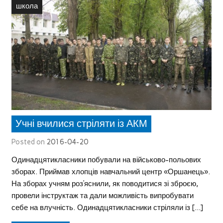
школа
Учні вчилися стріляти із АКМ
Posted on
2016-04-20
Одинадцятикласники побували на військово-польових
зборах. Приймав хлопців навчальний центр «Оршанець».
На зборах учням роз’яснили, як поводитися зі зброєю,
провели інструктаж та дали можливість випробувати
себе на влучність. Одинадцятикласники стріляли із […]