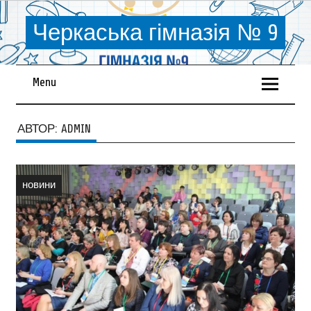
Черкаська гімназія № 9
Menu
АВТОР:
ADMIN
новини