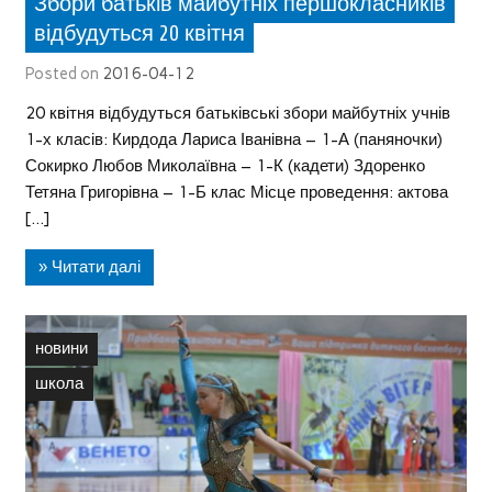
Збори батьків майбутніх першокласників
відбудуться 20 квітня
Posted on
2016-04-12
20 квітня відбудуться батьківські збори майбутніх учнів
1-х класів: Кирдода Лариса Іванівна – 1-А (паняночки)
Сокирко Любов Миколаївна – 1-К (кадети) Здоренко
Тетяна Григорівна – 1-Б клас Місце проведення: актова
[…]
» Читати далі
новини
школа