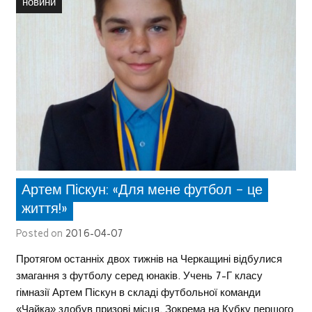
новини
Артем Піскун: «Для мене футбол – це
життя!»
Posted on
2016-04-07
Протягом останніх двох тижнів на Черкащині відбулися
змагання з футболу серед юнаків. Учень 7-Г класу
гімназії Артем Піскун в складі футбольної команди
«Чайка» здобув призові місця. Зокрема на Кубку першого