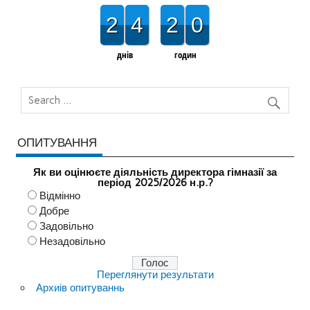
2
4
2
0
днів
годин
ОПИТУВАННЯ
Як ви оцінюєте діяльність директора гімназії за
період 2025/2026 н.р.?
Відмінно
Добре
Задовільно
Незадовільно
Переглянути результати
Архиів опитуваннь