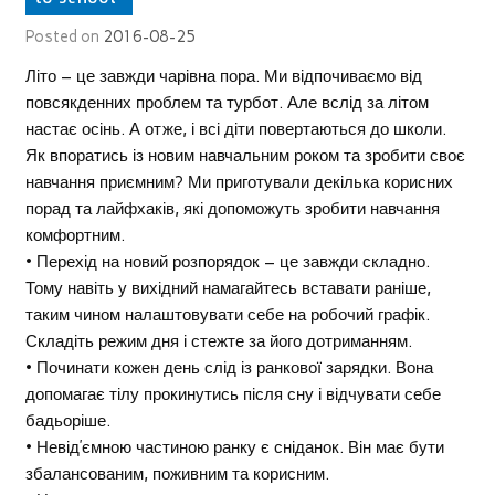
Posted on
2016-08-25
Літо – це завжди чарівна пора. Ми відпочиваємо від
повсякденних проблем та турбот. Але вслід за літом
настає осінь. А отже, і всі діти повертаються до школи.
Як впоратись із новим навчальним роком та зробити своє
навчання приємним? Ми приготували декілька корисних
порад та лайфхаків, які допоможуть зробити навчання
комфортним.
• Перехід на новий розпорядок – це завжди складно.
Тому навіть у вихідний намагайтесь вставати раніше,
таким чином налаштовувати себе на робочий графік.
Складіть режим дня і стежте за його дотриманням.
• Починати кожен день слід із ранкової зарядки. Вона
допомагає тілу прокинутись після сну і відчувати себе
бадьоріше.
• Невід’ємною частиною ранку є сніданок. Він має бути
збалансованим, поживним та корисним.