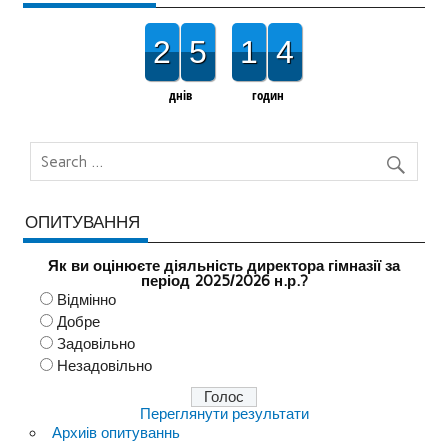
2
5
1
4
днів
годин
ОПИТУВАННЯ
Як ви оцінюєте діяльність директора гімназії за
період 2025/2026 н.р.?
Відмінно
Добре
Задовільно
Незадовільно
Переглянути результати
Архиів опитуваннь