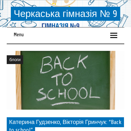
Черкаська гімназія № 9
Menu
блоги
Катерина Гудзенко, Вікторія Гринчук: “Back
to school”