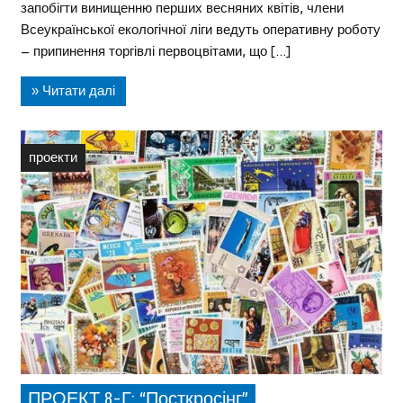
запобігти винищенню перших весняних квітів, члени
Всеукраїнської екологічної ліги ведуть оперативну роботу
– припинення торгівлі первоцвітами, що […]
» Читати далі
проекти
ПРОЕКТ 8-Г: “Посткросінг”