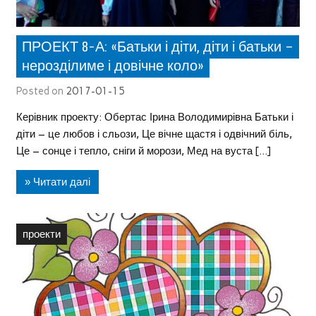
ПРОЕКТ 8-А: «Батьки і діти, діти і батьки –
нерозділиме і довічне коло»
Posted on
2017-01-15
Керівник проекту: Обертас Ірина Володимирівна Батьки і
діти – це любов і сльози, Це вічне щастя і одвічний біль,
Це – сонце і тепло, сніги й морози, Мед на вуста […]
» Читати далі
проекти