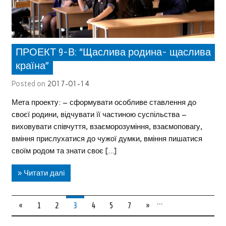
ПРОЕКТ 9-В: “Щаслива родина- щаслива
країна”
Posted on
2017-01-14
Мета проекту: – сформувати особливе ставлення до
своєї родини, відчувати її частиною суспільства –
виховувати співчуття, взаєморозуміння, взаємоповагу,
вміння прислухатися до чужої думки, вміння пишатися
своїм родом та знати своє […]
» Читати далі
…
«
1
2
3
4
5
7
»