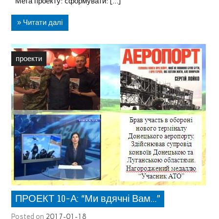
Мета проекту: cформувати: […]
» Читати далі
проекти
ПРОЕКТ 10-А: “Ми вдячні Вам…”
Posted on
2017-01-18