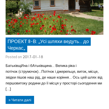
ПРОЕКТ 8-В: „Усі шляхи ведуть… до
Черкас„
Posted on
2017-01-18
БатьківщИна і бАтьківщина… Велика ріка і
потічок (струмочок)…Потічок і джерельце, виток, місце,
звідки пішов наш рід, де наше коріння… Ось цей шлях від
першовитоку родини до її місця у просторі сьогодення ми
[…]
» Читати далі