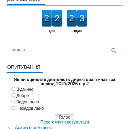
2
2
2
3
днів
годин
ОПИТУВАННЯ
Як ви оцінюєте діяльність директора гімназії за
період 2025/2026 н.р.?
Відмінно
Добре
Задовільно
Незадовільно
Переглянути результати
Архиів опитуваннь