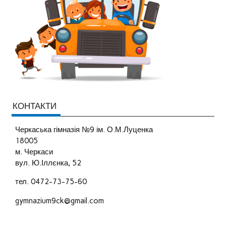
КОНТАКТИ
Черкаська гімназія №9 ім. О.М.Луценка
18005
м. Черкаси
вул. Ю.Іллєнка, 52
тел. 0472-73-75-60
gymnazium9ck@gmail.com