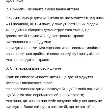
щось інше.
2. Прийміть і визнайте емоції вашої дитини
Прийміть емоції дитини і ніколи не насміхайтеся над ними
– ні наодинці, ні, тим паче, у присутності інших людей:
якщо дитина відкрито демонструє свої емоції, це
допоможе їй тримати їх під контролем і краще
висловлювати свої думки;
коли дитина навчиться справлятися зі своїми емоціями,
вона навчиться приймати свою поведінку і зрозуміє, як
можна поводитись краще.
3. Співпереживайте своїй дитині
Коли ви співпереживаєте дитині, це дає їй відчуття
безпеки і впевненості в собі:
співпереживання дитині показує їй, що її емоції важливі і
що їй нема чого соромитися або приховувати;
можливо, дитина погано себе почуває або у неї щось не
виходить. Ваше співчуття покаже їй, що не потрібно