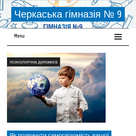
Черкаська гімназія № 9
Menu
психологiчна допомога
Як розвинути самосвідомість вашої