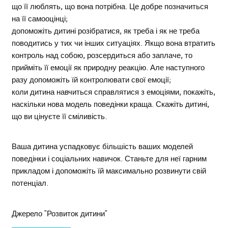
що її люблять, що вона потрібна. Це добре позначиться
на її самооцінці;
допоможіть дитині розібратися, як треба і як не треба
поводитись у тих чи інших ситуаціях. Якщо вона втратить
контроль над собою, розсердиться або заплаче, то
прийміть її емоції як природну реакцію. Але наступного
разу допоможіть їй контролювати свої емоції;
коли дитина навчиться справлятися з емоціями, покажіть,
наскільки нова модель поведінки краща. Скажіть дитині,
що ви цінуєте її сміливість.
Ваша дитина успадковує більшість ваших моделей
поведінки і соціальних навичок. Станьте для неї гарним
прикладом і допоможіть їй максимально розвинути свій
потенціал.
Джерело “Розвиток дитини”