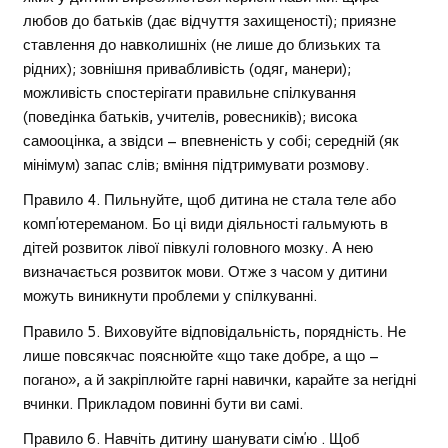
любов до батьків (дає відчуття захищеності); приязне
ставлення до навколишніх (не лише до близьких та
рідних); зовнішня привабливість (одяг, манери);
можливість спостерігати правильне спілкування
(поведінка батьків, учителів, ровесників); висока
самооцінка, а звідси – впевненість у собі; середній (як
мінімум) запас слів; вміння підтримувати розмову.
Правило 4. Пильнуйте, щоб дитина не стала теле або
комп’ютереманом. Бо ці види діяльності гальмують в
дітей розвиток лівої півкулі головного мозку. А нею
визначається розвиток мови. Отже з часом у дитини
можуть виникнути проблеми у спілкуванні.
Правило 5. Виховуйте відповідальність, порядність. Не
лише повсякчас пояснюйте «що таке добре, а що –
погано», а й закріплюйте гарні навички, карайте за негідні
вчинки. Прикладом повинні бути ви самі.
Правило 6. Навчіть дитину шанувати сім’ю . Щоб