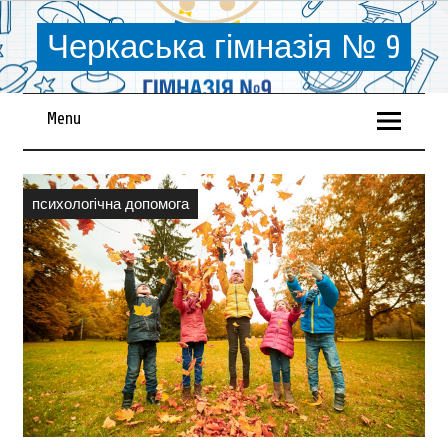
Черкаська гімназія № 9
Menu
психологiчна допомога