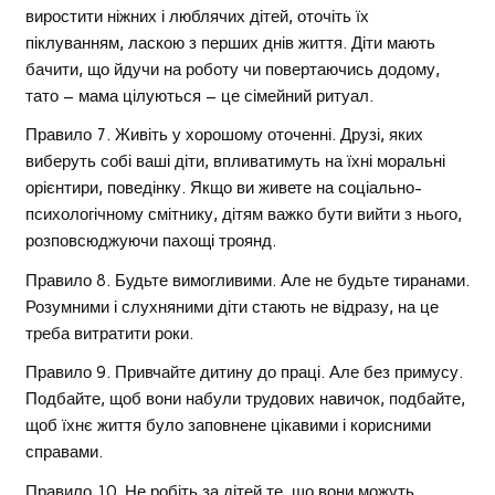
виростити ніжних і люблячих дітей, оточіть їх
піклуванням, ласкою з перших днів життя. Діти мають
бачити, що йдучи на роботу чи повертаючись додому,
тато – мама цілуються – це сімейний ритуал.
Правило 7. Живіть у хорошому оточенні. Друзі, яких
виберуть собі ваші діти, впливатимуть на їхні моральні
орієнтири, поведінку. Якщо ви живете на соціально-
психологічному смітнику, дітям важко бути вийти з нього,
розповсюджуючи пахощі троянд.
Правило 8. Будьте вимогливими. Але не будьте тиранами.
Розумними і слухняними діти стають не відразу, на це
треба витратити роки.
Правило 9. Привчайте дитину до праці. Але без примусу.
Подбайте, щоб вони набули трудових навичок, подбайте,
щоб їхнє життя було заповнене цікавими і корисними
справами.
Правило 10. Не робіть за дітей те, що вони можуть