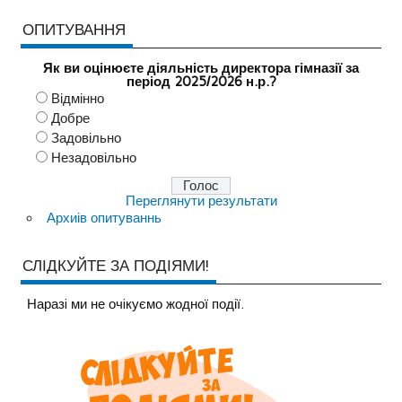
ОПИТУВАННЯ
Як ви оцінюєте діяльність директора гімназії за
період 2025/2026 н.р.?
Відмінно
Добре
Задовільно
Незадовільно
Переглянути результати
Архиів опитуваннь
СЛІДКУЙТЕ ЗА ПОДІЯМИ!
Наразi ми не очiкуємо жодної події.