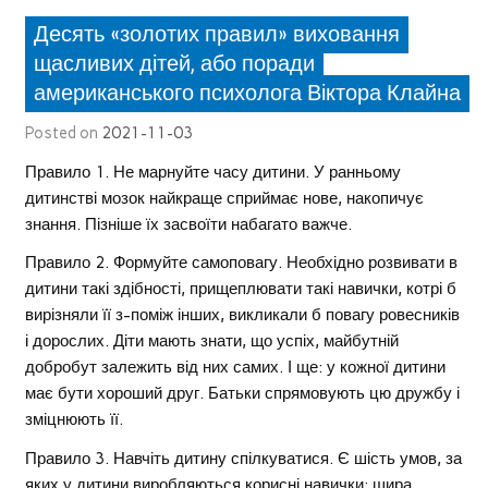
Десять «золотих правил» виховання
щасливих дітей, або поради
американського психолога Віктора Клайна
Posted on
2021-11-03
Правило 1. Не марнуйте часу дитини. У ранньому
дитинстві мозок найкраще сприймає нове, накопичує
знання. Пізніше їх засвоїти набагато важче.
Правило 2. Формуйте самоповагу. Необхідно розвивати в
дитини такі здібності, прищеплювати такі навички, котрі б
вирізняли її з-поміж інших, викликали б повагу ровесників
і дорослих. Діти мають знати, що успіх, майбутній
добробут залежить від них самих. І ще: у кожної дитини
має бути хороший друг. Батьки спрямовують цю дружбу і
зміцнюють її.
Правило 3. Навчіть дитину спілкуватися. Є шість умов, за
яких у дитини виробляються корисні навички: щира