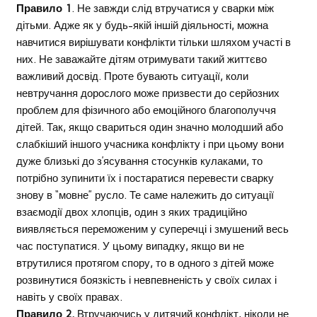
Правило 1
. Не завжди слід втручатися у сварки між
дітьми. Адже як у будь-якій іншій діяльності, можна
навчитися вирішувати конфлікти тільки шляхом участі в
них. Не заважайте дітям отримувати такий життєво
важливий досвід. Проте бувають ситуації, коли
невтручання дорослого може призвести до серйозних
проблем для фізичного або емоційного благополуччя
дітей. Так, якщо свариться один значно молодший або
слабкіший іншого учасника конфлікту і при цьому вони
дуже близькі до з’ясування стосунків кулаками, то
потрібно зупинити їх і постаратися перевести сварку
знову в “мовне” русло. Те саме належить до ситуації
взаємодії двох хлопців, один з яких традиційно
виявляється переможеним у суперечці і змушений весь
час поступатися. У цьому випадку, якщо ви не
втрутилися протягом спору, то в одного з дітей може
розвинутися боязкість і невпевненість у своїх силах і
навіть у своїх правах.
Правило 2.
Втручаючись у дитячий конфлікт, ніколи не