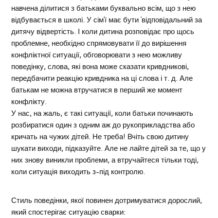
навчена ділитися з батьками буквально всім, що з нею
відбувається в школі. У сім’ї має бути ‘відповідальний за
дитячу відвертість. І коли дитина розповідає про щось
проблемне, необхідно спрямовувати її до вирішення
конфліктної ситуації, обговорювати з нею можливу
поведінку, слова, які вона може сказати кривдникові,
передбачити реакцію кривдника на ці слова і т. д. Але
батькам не можна втручатися в перший же момент
конфлікту.
У нас, на жаль, є такі ситуації, коли батьки починають
розбиратися один з одним аж до рукоприкладства або
кричать на чужих дітей. Не треба! Вчіть свою дитину
шукати виходи, підказуйте. Але не лайте дітей за те, що у
них знову виникли проблеми, а втручайтеся тільки тоді,
коли ситуація виходить з-під контролю.
Стиль поведінки, якої повинен дотримуватися дорослий,
який спостерігає ситуацію сварки: