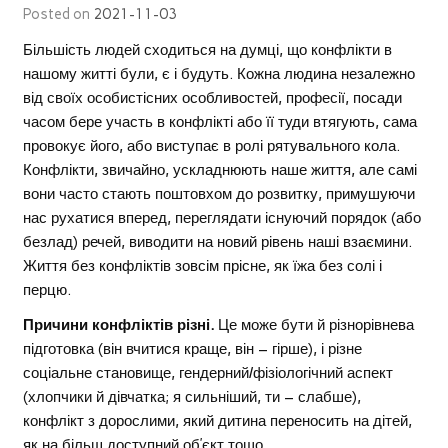
Posted on
2021-11-03
Більшість людей сходиться на думці, що конфлікти в
нашому житті були, є і будуть. Кожна людина незалежно
від своїх особистісних особливостей, професії, посади
часом бере участь в конфлікті або її туди втягують, сама
провокує його, або виступає в ролі рятувального кола.
Конфлікти, звичайно, ускладнюють наше життя, але самі
вони часто стають поштовхом до розвитку, примушуючи
нас рухатися вперед, переглядати існуючий порядок (або
безлад) речей, виводити на новий рівень наші взаємини.
Життя без конфліктів зовсім прісне, як їжа без солі і
перцю.
Причини конфліктів різні.
Це може бути й різнорівнева
підготовка (він вчитися краще, він – гірше), і різне
соціальне становище, гендерний/фізіологічний аспект
(хлопчики й дівчатка; я сильніший, ти – слабше),
конфлікт з дорослими, який дитина переносить на дітей,
як на більш доступний об’єкт тощо.