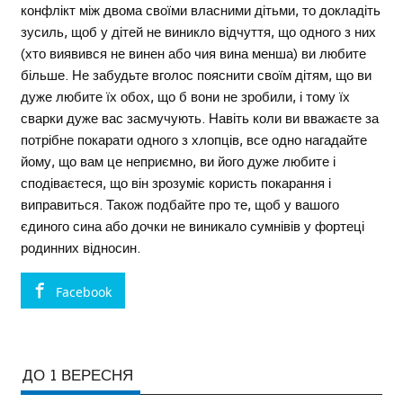
конфлікт між двома своїми власними дітьми, то докладіть
зусиль, щоб у дітей не виникло відчуття, що одного з них
(хто виявився не винен або чия вина менша) ви любите
більше. Не забудьте вголос пояснити своїм дітям, що ви
дуже любите їх обох, що б вони не зробили, і тому їх
сварки дуже вас засмучують. Навіть коли ви вважаєте за
потрібне покарати одного з хлопців, все одно нагадайте
йому, що вам це неприємно, ви його дуже любите і
сподіваєтеся, що він зрозуміє користь покарання і
виправиться. Також подбайте про те, щоб у вашого
єдиного сина або дочки не виникало сумнівів у фортеці
родинних відносин.
Facebook
ДО 1 ВЕРЕСНЯ