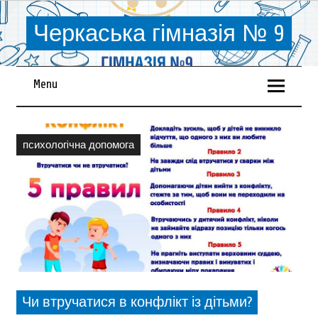
Черкаська гімназія № 9
Menu
психологiчна допомога
Чи втручатися в конфлікт із дітьми?