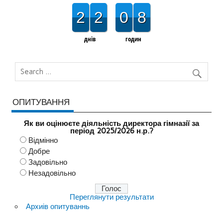
2
2
0
8
днів
годин
ОПИТУВАННЯ
Як ви оцінюєте діяльність директора гімназії за
період 2025/2026 н.р.?
Відмінно
Добре
Задовільно
Незадовільно
Переглянути результати
Архиів опитуваннь