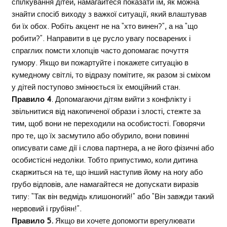
спілкування дітей, намагайтеся показати їм, як можна
знайти спосіб виходу з важкої ситуації, який влаштував
би їх обох. Робіть акцент не на “хто винен?”, а на “що
робити?”. Направити в це русло увагу посварених і
спраглих помсти хлопців часто допомагає почуття
гумору. Якщо ви пожартуйте і покажете ситуацію в
кумедному світлі, то відразу помітите, як разом зі сміхом
у дітей поступово змінюється їх емоційний стан.
Правило 4
. Допомагаючи дітям вийти з конфлікту і
звільнитися від накопиченої образи і злості, стежте за
тим, щоб вони не переходили на особистості. Говорячи
про те, що їх засмутило або обурило, вони повинні
описувати саме дії і слова партнера, а не його фізичні або
особистісні недоліки. Тобто припустимо, коли дитина
скаржиться на те, що інший наступив йому на ногу або
грубо відповів, але намагайтеся не допускати виразів
типу: “Так він ведмідь клишоногий!” або “Він завжди такий
нервовий і грубіян!”.
Правило 5.
Якщо ви хочете допомогти врегулювати