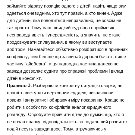
займайте відразу позицію одного з дітей, навіть якщо вам
здається очевидним, хто тут правий, а хто винен. Адже
для дитини, яка поводиться неправильно, це зовсім не
так просто. Тому ваш швидкий суд вона сприйме як
несправедливість і упередженість, а значить, не стане
продовжувати спілкування, в якому ви виступаєте
арбітром. Намагайтеся об’єктивно розібратися в причинах
конфлікту, тим більше що зазвичай дорослі бачать лише
частину “айсберга”, а ця надводна частина далеко не
завжди дозволяє судити про справжні проблеми і вклад
дітей в конфлікт.
Правило 3.
Розбираючи конкретну ситуацію сварки, не
прагніть виступати верховним суддею, визначаючи
правих і винуватих і обираючи міру покарання. Краще не
робити з особистих конфліктів аналог юридичного
розгляду. Спробуйте привчити дітей до думки, що, хто б
не почав сварку, відповідальність за подальший розвиток
подій несуть завжди двоє. Тому, втручаючись у