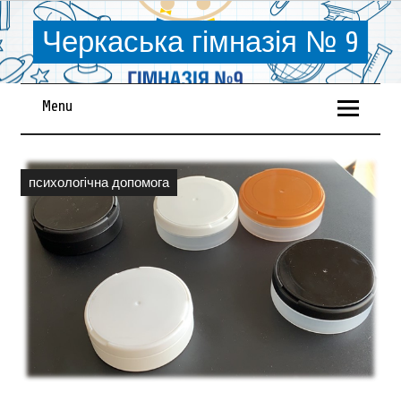
Черкаська гімназія № 9
Menu
психологiчна допомога