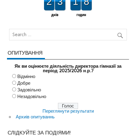
2
3
1
8
днів
годин
ОПИТУВАННЯ
Як ви оцінюєте діяльність директора гімназії за
період 2025/2026 н.р.?
Відмінно
Добре
Задовільно
Незадовільно
Переглянути результати
Архиів опитуваннь
СЛІДКУЙТЕ ЗА ПОДІЯМИ!