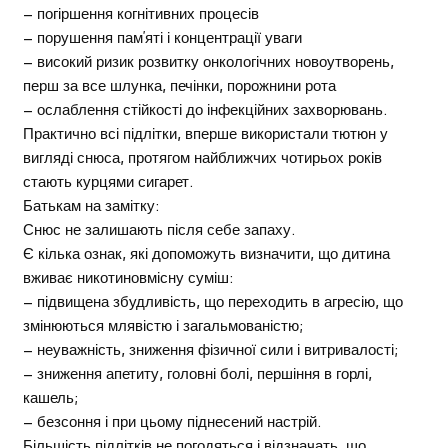
– погіршення когнітивних процесів
– порушення пам’яті і концентрації уваги
– високий ризик розвитку онкологічних новоутворень,
перш за все шлунка, печінки, порожнини рота
– ослаблення стійкості до інфекційних захворювань.
Практично всі підлітки, вперше використали тютюн у
вигляді снюса, протягом найближчих чотирьох років
стають курцями сигарет.
Батькам на замітку:
Снюс не залишають після себе запаху.
Є кілька ознак, які допоможуть визначити, що дитина
вживає никотиновмісну суміш:
– підвищена збудливість, що переходить в агресію, що
змінюються млявістю і загальмованістю;
– неуважність, зниження фізичної сили і витривалості;
– зниження апетиту, головні болі, першіння в горлі,
кашель;
– безсоння і при цьому піднесений настрій.
Більшість підлітків не погодяться і відзначать, що