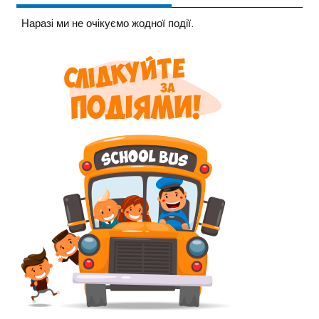
Наразi ми не очiкуємо жодної події.