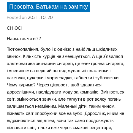
Просвіта. Батькам на замітку
Posted on
2021-10-20
СНЮС!
Наркотик чи ні??
Тютюнопаління, було і є однією з найбільш шкідливих
звичок. Кількість курців не зменшується. А ще з’явилася
альтернатива звичайній сигареті, це електронна сигарета,
і «невинні» на перший погляд жувальні пластинки і
пакетики, цукерки і мармеладки, таблетки і зубочистки.
Чому куримо? Через цікавості, щоб здаватися
дорослішими, наслідувати моду за компанію. Змінюється
світ, змінюються звички, але тягнути в рот всяку погань
залишається незмінним. Маленькі діти, таким чином,
пізнають світ «пробуючи все на зуб». Дорослі ж, нічим не
відрізняються від дітей, вони так само продовжують
пізнавати світ, тільки вже через смакові рецептори,