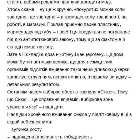
стають рабами реклами прагнучи догодити моді.
Хтось скаже – ну це ж зручно, «покурити» можна коли
завгодно і де завгодно – в громадському транспорті, на
роботі, в магазині. Поклав приємно пахне пластинку,
мармеладку під губу – і все! І ця продукція не потрапляє
під дію антитютюнового закону, тому що за фактом в її
складі немає тютюну.
Зате в її складі є доза нікотину і канцерогену. Ця доза
може бути настільки велика, що для незміцнілих
організмів підлітків вживання такої нешкідливою цукерки
загрожує отруєнням, непритомністю, в гіршому випадку –
летальним результатом.
Останнім часом набирає обертів торгівля «Снюс». Тому
що Снюс – це справжня епідемія, вибіркова зона
ураження якої – наші діти.
Наслідки хронічного вживання снюса у підлітковому віці є
вкрай небезпечними:
– зупинка росту
– підвищена агресивність і збудливість