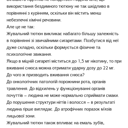
використання бездимного тютюну не так шкідливо в
порівнянні з курінням, оскільки він містить менш
небезпечні хімічні речовини.
Але це не так:
Жувальний тютюн викликає набагато більшу залежність
в порівнянні зі звичайними сигаретами. Позбутися від неї
дуже складно, оскільки формується фізичне та
психологічне звикання.
Якщо в міцній сигареті міститься до 1,5 мг нікотину, то при
вживанні снюса можна отримати ударну дозу до 22 мг.
До чого ж призводить вживання снюса?
До онкологічних патологій порожнини рота, органів
травлення. До відхилень у функціонуванні органів
почуттів – людина не може нормально сприймати смаки.
До порушення структури нігтів і волосся – в результаті
людина гірше виглядає. До атрофічних поразок м’язів
лицьової зони.
Жувальний тютюн також впливає на емаль зубів,