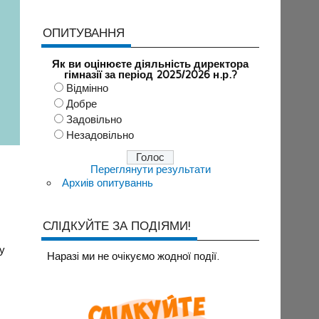
ОПИТУВАННЯ
Як ви оцінюєте діяльність директора
гімназії за період 2025/2026 н.р.?
Відмінно
Добре
Задовільно
Незадовільно
Переглянути результати
Архиів опитуваннь
СЛІДКУЙТЕ ЗА ПОДІЯМИ!
у
Наразi ми не очiкуємо жодної події.