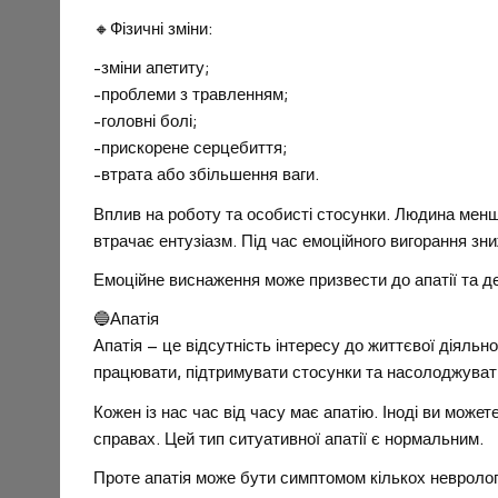
🔸Фізичні зміни:
-зміни апетиту;
-проблеми з травленням;
-головні болі;
-прискорене серцебиття;
-втрата або збільшення ваги.
Вплив на роботу та особисті стосунки. Людина менше
втрачає ентузіазм. Під час емоційного вигорання зн
Емоційне виснаження може призвести до апатії та де
🔵Апатія
Апатія – це відсутність інтересу до життєвої діяльн
працювати, підтримувати стосунки та насолоджуват
Кожен із нас час від часу має апатію. Іноді ви може
справах. Цей тип ситуативної апатії є нормальним.
Проте апатія може бути симптомом кількох неврологі