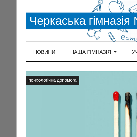
Черкаська гімназія
НОВИНИ
НАША ГІМНАЗІЯ
У
психологiчна допомога