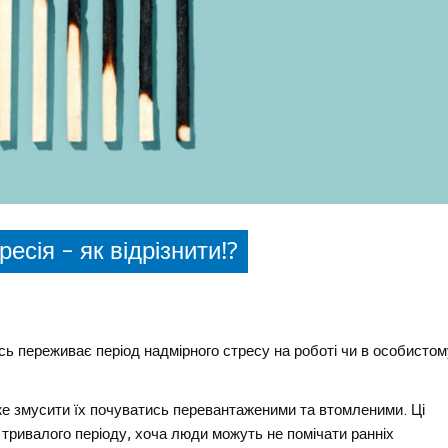
есія – як відрізнити⁉️
сь переживає період надмірного стресу на роботі чи в особистом
е змусити їх почуватись перевантаженими та втомленими. Ці
тривалого періоду, хоча люди можуть не помічати ранніх