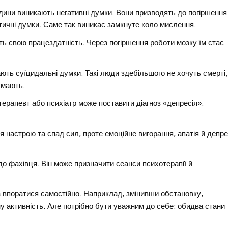
дини виникають негативні думки. Вони призводять до погіршення
тичні думки. Саме так виникає замкнуте коло мислення.
ть свою працездатність. Через погіршення роботи мозку їм стає
ють суїцидальні думки. Такі люди здебільшого не хочуть смерті,
 мають.
ерапевт або психіатр може поставити діагноз «депресія».
я настрою та спад сил, проте емоційне вигорання, апатія й депре
 до фахівця. Він може призначити сеанси психотерапії й
а впоратися самостійно. Наприклад, змінивши обстановку,
 активність. Але потрібно бути уважним до себе: обидва стани