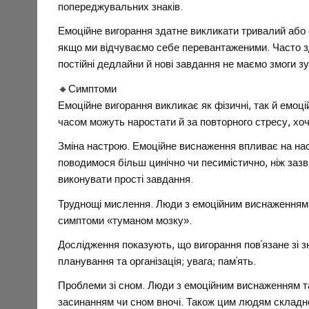
попереджувальних знаків.
Емоційне вигорання здатне викликати тривалий або 
якщо ми відчуваємо себе перевантаженими. Часто з
постійні дедлайни й нові завдання не маємо змоги зу
🔸Симптоми
Емоційне вигорання викликає як фізичні, так й емоц
часом можуть наростати й за повторного стресу, хоч
Зміна настрою. Емоційне виснаження впливає на нас
поводимося більш цинічно чи песимістично, ніж заз
виконувати прості завдання.
Труднощі мислення. Люди з емоційним виснаженням мо
симптоми «туманом мозку».
Дослідження показують, що вигорання пов’язане зі з
планування та організація; увага; пам’ять.
Проблеми зі сном. Люди з емоційним виснаженням та
засинанням чи сном вночі. Також цим людям складн