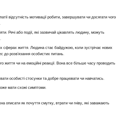
атії відсутність мотивації робити, завершувати чи досягати чого
.
ти. Речі або події, які зазвичай цікавлять людину, можуть
.
ох сферах життя. Людина стає байдужою, коли зустрічає нових
ес до розв’язання особистих питань.
го життя чи на емоційні реакції. Вона все більше часу проводить
увати особисті стосунки та добре працювати чи навчатись.
 може мати схожі симптоми.
а описати як почуття смутку, втрати чи гніву, які заважають