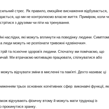
сильний стрес. Як правило, емоційне виснаження відбувається,
дається, що ми не контролюємо власне життя. Приміром, коли ч
стрітися з друзями чи піти на тренування.
ійні наслідки, які можуть вплинути на поведінку людини. Симптом
а люди можуть не розпізнати тривожні «‎дзвіночки».
трій та психічне здоров’я людини. Спочатку ми помічаємо, що
вичай. Ми втрачаємо мотивацію працювати, спілкуватися або
жуть відчувати зміни в мисленні та пам’яті. Дехто називає ці
ниженням трьох основних когнітивних сфер: виконавчі функції, я
кож відчувають фізичну втому й можуть мати труднощі із
о прокинутися зранку.