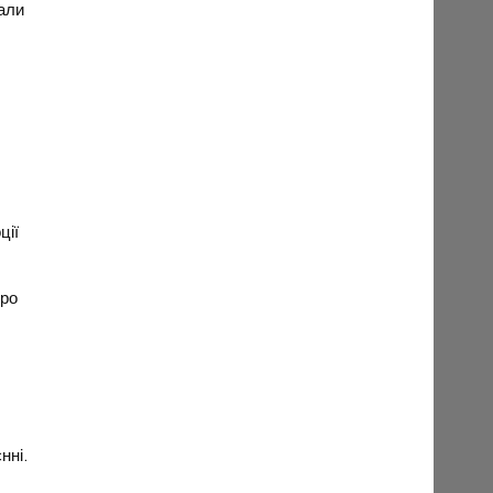
мали
ції
про
нні.