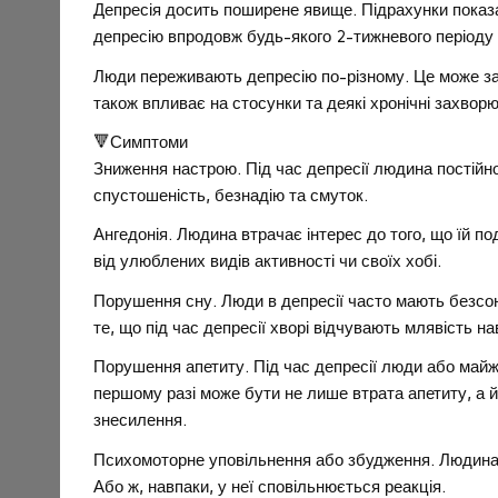
Депресія досить поширене явище. Підрахунки показал
депресію впродовж будь-якого 2-тижневого періоду 
Люди переживають депресію по-різному. Це може за
також впливає на стосунки та деякі хронічні захвор
🔻Симптоми
Зниження настрою. Під час депресії людина постійн
спустошеність, безнадію та смуток.
Ангедонія. Людина втрачає інтерес до того, що їй п
від улюблених видів активності чи своїх хобі.
Порушення сну. Люди в депресії часто мають безсо
те, що під час депресії хворі відчувають млявість на
Порушення апетиту. Під час депресії люди або майже
першому разі може бути не лише втрата апетиту, а 
знесилення.
Психомоторне уповільнення або збудження. Людина аб
Або ж, навпаки, у неї сповільнюється реакція.