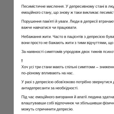
Песимістичне мислення. У депресивному стані в лю
емоційного стану, що знову ж таки викликає песиміс
Порушення пам’яті й уваги. Люди в депресії втрачаю
важче навчатися чи працювати.
Небажання жити. Часто в пацієнтів з депресією бува
вони просто не бажають жити з тими відчуттями, що
За наявності симптомів упродовж двох тижнів психот
❗
Хоч усі три стани мають спільні симптоми – зниженн
по-різному впливають на нас.
У разі з депресією обов’язково потрібно звернутися
антидепресанти за необхідності.
Під час емоційного вигорання й апатії людина здатн
влаштувавши собі відпочинок чи збільшивши фізичну
можуть спричинити депресію.