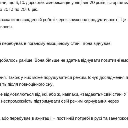
и, що 8,1% дорослих американців у віці від 20 років і старше 
з 2013 по 2016 рік.
важати повсякденній роботі через зниження продуктивності. Це
ювання.
о перебуває в поганому емоційному стані. Вона відчуває
одобалось раніше. Вона більше не здатна відчувати позитивні емо
ння. Також у них може порушуватися режим. Існує дослідження 
віть після повноцінного сну.
 відмовляються від їжі, або ж, навпаки, «заїдають» свій стан. У
й неспроможність підтримувати свій режим харчування через
о перебуває в ажитації – постійній потребі в русі та занепокоє