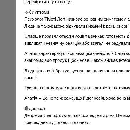
перевіритись у фахівця.
🔹Симптоми
Психолог Тімоті Легг називає основним симптомом ап
Людина також може відчувати низький рівень енергії
Слабше проявляються емоції та зникає готовність дія
викликати незначну реакцію або взагалі не радувати
Апатія характеризується незацікавленістю в багать
знайомих або пробує щось нове. Також зникає інтер
Людині в апатії бракує зусиль на планування власно
самоті.
Тривала апатія може вплинути на здатність підтрим
Апатія – це не те ж саме, що й депресія, хоча вона
🔴Депресія
Депресія класифікується як розлад настрою. Це можн
повсякденній діяльності людини.