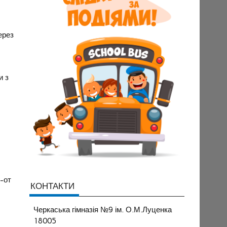
ерез
и з
к-от
КОНТАКТИ
Черкаська гімназія №9 ім. О.М.Луценка
18005