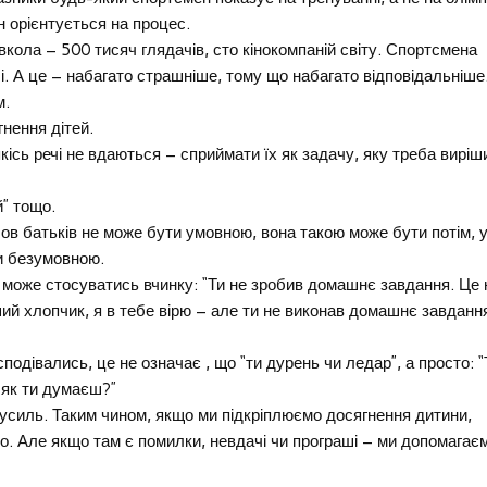
ін орієнтується на процес.
вкола – 500 тисяч глядачів, сто кінокомпаній світу. Спортсмена
лі. А це – набагато страшніше, тому що набагато відповідальніше
м.
гнення дітей.
сь речі не вдаються – сприймати їх як задачу, яку треба виріш
й” тощо.
в батьків не може бути умовною, вона такою може бути потім, 
ти безумовною.
а може стосуватись вчинку: “Ти не зробив домашнє завдання. Це 
ший хлопчик, я в тебе вірю – але ти не виконав домашнє завданн
 сподівались, це не означає , що “ти дурень чи ледар”, а просто: “
 як ти думаєш?”
зусиль. Таким чином, якщо ми підкріплюємо досягнення дитини,
ло. Але якщо там є помилки, невдачі чи програші – ми допомагаєм