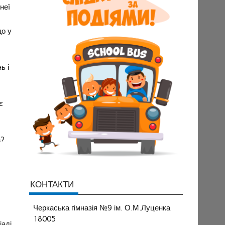
неї
що у
ь і
є
а?
КОНТАКТИ
Черкаська гімназія №9 ім. О.М.Луценка
18005
іаді