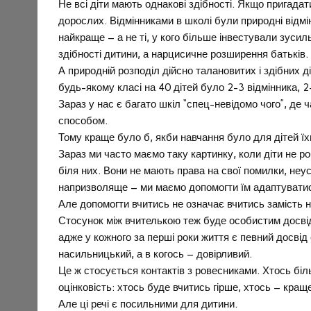
Не всі діти мають однакові здібності. Якщо пригадат
дорослих. Відмінниками в школі були природні відмін
найкраще – а не ті, у кого більше інвестували зусил
здібності дитини, а нарцисичне розширення батьків.
А природній розподіл дійсно талановитих і здібних д
будь-якому класі на 40 дітей було 2-3 відмінника, 2
Зараз у нас є багато шкіл “спец-невідомо чого”, де
способом.
Тому краще було б, якби навчання було для дітей їх
Зараз ми часто маємо таку картинку, коли діти не ро
біля них. Вони не мають права на свої помилки, неу
напризволяще – ми маємо допомогти їм адаптуватись
Але допомогти вчитись не означає вчитись замість нь
Стосунок між вчителькою теж буде особистим досвід
адже у кожного за перші роки життя є певний досвід 
насильницький, а в когось – довірливий.
Це ж стосується контактів з ровесниками. Хтось бі
оцінковість: хтось буде вчитись гірше, хтось – краще
Але ці речі є посильними для дитини.