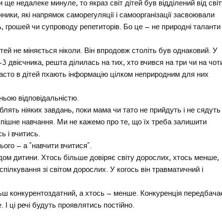
и ще недалеке минуле, то якраз світ дітей був відділений від сві
ники, які напрямок саморегуляції і самоорганізації засвоювали
ь, грошей чи супроводу репетиторів. Бо це – не природні таланти 
ітей не міняється ніколи. Він впродовж століть був однаковий. У
-3 двієчника, решта ділилась на тих, хто вчився на три чи на чот
 часто в дітей пхають інформацію цілком неприродним для них
ньою відповідальністю.
блять ніяких завдань, поки мама чи тато не прийдуть і не сядуть
спішне навчання. Ми не кажемо про те, що їх треба залишити
 і вчитись.
ого – а “навчити вчитися”.
ом дитини. Хтось більше довіряє світу дорослих, хтось менше,
спілкування зі світом дорослих. У когось він травматичний і
льш конкурентоздатний, а хтось – менше. Конкуренція передбача
. І ці речі будуть проявлятись постійно.