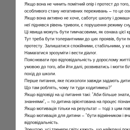
Якщо вона не чинить помітний опір і протест до того
особливого стану негативних переживань – то це озн
Якщо вона активно не хоче, саботує школу і домашні
неї піднявся рівень тривоги, є порушення режиму сн
Ці явища можуть бути тимчасовими, як ознака цієї к
Тут треба бути толерантними до цих проявів, бути п
протесту. Залишатися спокійними, стабільними, у ко
Намагатися зрозуміти і вести діалог.
Пояснювати про відповідальність у дорослому житті:
умовою до того, аби йти далі, розвиватись і могти б
похід до школи.
Перше питання, яке психологи завжди задають дитині
Що там роблять, чому ти туди ходитимеш?”
Якщо відповіді на ці питання такі: “Аби більше знат
знаннями”, – то дитина орієнтована на процес пізнанн
Якщо мотивація тільки на результат – тоді з цим пов
Якщо мотивація для дитини – “бути відмінником і вч
відповідальність.
Зрештою, усі тренери світу кажуть, що найкращі пок