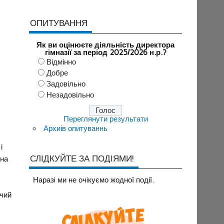
ОПИТУВАННЯ
Як ви оцінюєте діяльність директора
гімназії за період 2025/2026 н.р.?
Відмінно
Добре
Задовільно
Незадовільно
Переглянути результати
Архиів опитуваннь
і
СЛІДКУЙТЕ ЗА ПОДІЯМИ!
ина
Наразi ми не очiкуємо жодної події.
ячий