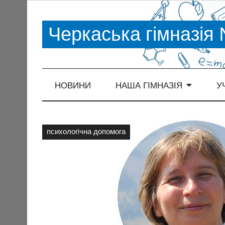
Черкаська гімназія
НОВИНИ
НАША ГІМНАЗІЯ
У
психологiчна допомога