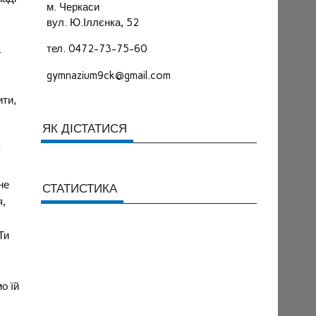
м. Черкаси
вул. Ю.Іллєнка, 52
тел. 0472-73-75-60
.
gymnazium9ck@gmail.com
ити,
ЯК ДІСТАТИСЯ
у
не
СТАТИСТИКА
я,
Ти
о їй