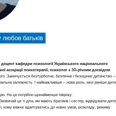
 любов батьків
ї, доцент кафедри психології Українського національного
кої асоціації психотерапії, психолог з 30-річним досвідом
:
го. Закінчується безтурботне, безпечне і безоцінне дитинство – 
ціальна залежність. І найважливіше – нова роль, якої раніше дит
цію. На це потрібно щонайменше півроку.
звичай це ті діти, які мають братиків і сестер, відвідували дит
ті, кому важче адаптуватись до нових умов, розкладу, режиму.