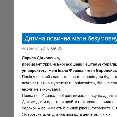
Дитина повинна мати безумовну
Posted on
2016-09-06
Лариса Дідковська,
президент Української асоціації Гештальт-терапі
університету імені Івана Франка, член Європейсь
Похід у перший клас – це поважна подія для будь-ко
починається конкурентність, оцінковість, більша со
ніколи не виконувала.
Поява нової соціальної ролі вимагає часу на адапта
Деяким дітям вдається пройти цей процес швидше. За
садочок – вони мають більший рівень готовності. Є 
Як зрозуміти, чи дитина пройшла цей етап, чи ні?