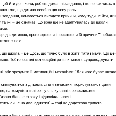
, щоб йти до школи, робить домашні завдання, і це не викликає в 
ака того, що дитина освоїла цю нову роль.
 завдання, намагається вигадати причини, чому туди не йти, як
у та їжі – це означає, що вона ще не адаптувалась до школи.
ризи.
оряд з дитиною, проговорюючи і пояснюючи їй причини її небажан
нтакті з нею.
 що школа – це щось, що точно було в житті тата і мами. Що це 
ільше. Тобто взагалі мотиваційні речі, які мають супроводжувати
, аби зрозуміти її мотиваційні механізми: “Для чого буває школ
и, спілкуватись з дітками, стати великими і користуватись цими
я, на комунікативні речі у спілкуванні з ровесниками.
’язано більше страху і відповідальності.
итись лише на дванадцятки” – тоді це додаткова тривога і
азники будь-який спортсмен показує на тренуванні, а не на олімп