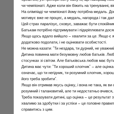
чи чемпіонаті. Адже коли він біжить на тренуванні, в
На олімпіаді чи чемпіонаті йому потрібна медаль. До
мотивує вже не процес, а медаль, нагорода і так да
Цей страх паралізує, сковує, заважає бути спокійни
Батькам потрібно підтримувати і підкріплювати дося
Якщо щось вдало вийшло – хвалити за це. Якщо є які
додатково подолати, і не оцінювати особистості.
Не можна казати: “Ти нездара, ти дурний, не уважни
Дитина повинна мати безумовну любов батьків. Любо
стосунках зі світом. Але батьківська любов має бу
Дитина має чути: “Ти хороший хлопчик” – але оцінк
означає, що ти негідник, ти розумний хлопчик, хоро
його треба зробити”.
Якщо він отримав якусь оцінку, і вона не така, як ви
розумний і талановитий, але ти недостатньо вчився,
Треба показувати дитині, що оцінка – це результат 
хвалимо за здобутки і за успіхи – це головне прави
справитись з цим.