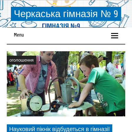
Черкаська гімназія № 9
Menu
оголошення
Науковий пікнік відбудеться в гімназії