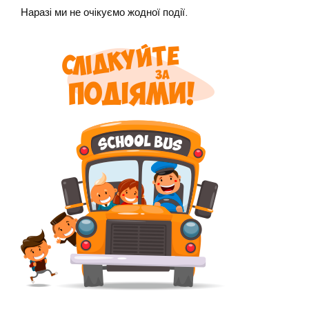
Наразi ми не очiкуємо жодної події.