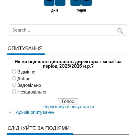
днів
годин
ОПИТУВАННЯ
Як ви оцінюєте діяльність директора гімназії за
період 2025/2026 н.р.?
Відмінно
Добре
Задовільно
Незадовільно
Переглянути результати
Архиів опитуваннь
СЛІДКУЙТЕ ЗА ПОДІЯМИ!