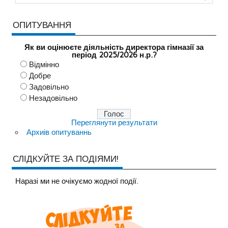
ОПИТУВАННЯ
Як ви оцінюєте діяльність директора гімназії за
період 2025/2026 н.р.?
Відмінно
Добре
Задовільно
Незадовільно
Переглянути результати
Архиів опитуваннь
СЛІДКУЙТЕ ЗА ПОДІЯМИ!
Наразi ми не очiкуємо жодної події.