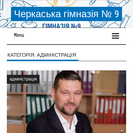
Черкаська гімназія № 9
Menu
КАТЕГОРІЯ:
АДМІНІСТРАЦІЯ
адміністрація