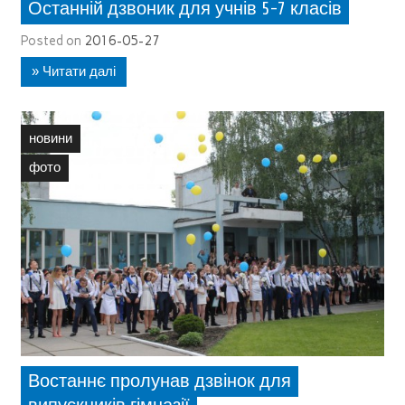
Останній дзвоник для учнів 5-7 класів
Posted on
2016-05-27
» Читати далі
новини
фото
Востаннє пролунав дзвінок для