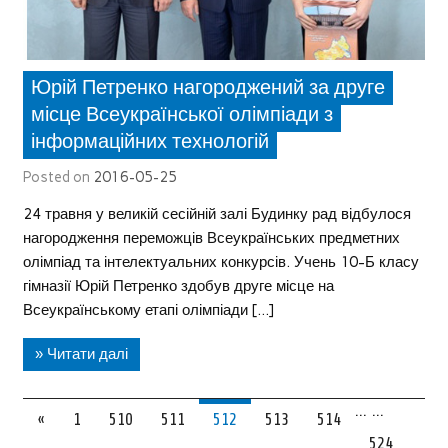
Юрій Петренко нагороджений за друге
місце Всеукраїнської олімпіади з
інформаційних технологій
Posted on
2016-05-25
24 травня у великій сесійній залі Будинку рад відбулося
нагородження переможців Всеукраїнських предметних
олімпіад та інтелектуальних конкурсів. Учень 10-Б класу
гімназії Юрій Петренко здобув друге місце на
Всеукраїнському етапі олімпіади […]
» Читати далі
…
…
«
1
510
511
512
513
514
524