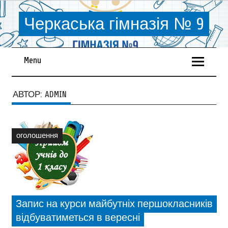
Черкаська гімназія № 9
Menu
АВТОР:
ADMIN
оголошення
Запис на курси майбутніх першокласників
відбуватиметься в вересні