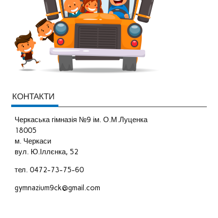
КОНТАКТИ
Черкаська гімназія №9 ім. О.М.Луценка
18005
м. Черкаси
вул. Ю.Іллєнка, 52
тел. 0472-73-75-60
gymnazium9ck@gmail.com