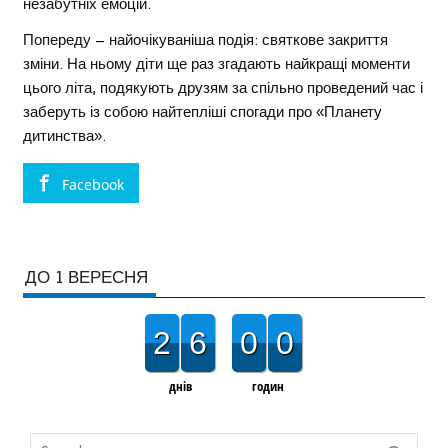
незабутніх емоцій.
Попереду – найочікуваніша подія: святкове закриття
зміни. На ньому діти ще раз згадають найкращі моменти
цього літа, подякують друзям за спільно проведений час і
заберуть із собою найтепліші спогади про «Планету
дитинства».
Facebook
ДО 1 ВЕРЕСНЯ
2
6
0
0
днів
годин