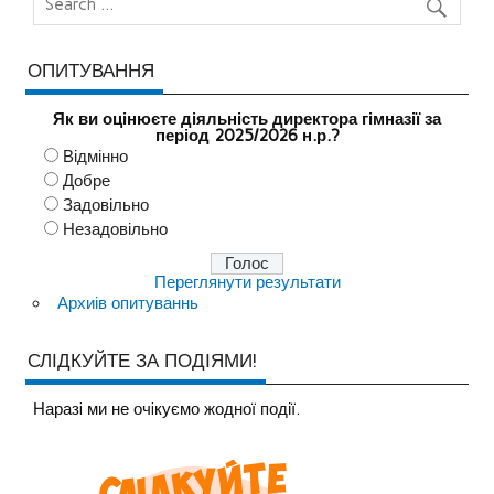
ОПИТУВАННЯ
Як ви оцінюєте діяльність директора гімназії за
період 2025/2026 н.р.?
Відмінно
Добре
Задовільно
Незадовільно
Переглянути результати
Архиів опитуваннь
СЛІДКУЙТЕ ЗА ПОДІЯМИ!
Наразi ми не очiкуємо жодної події.