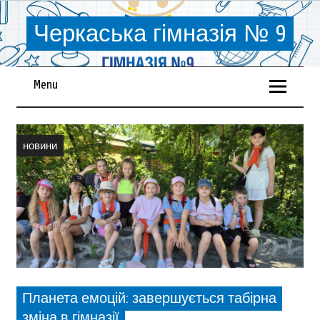
Черкаська гімназія № 9
Menu
новини
Планета емоцій: завершується табірна
зміна в гімназії