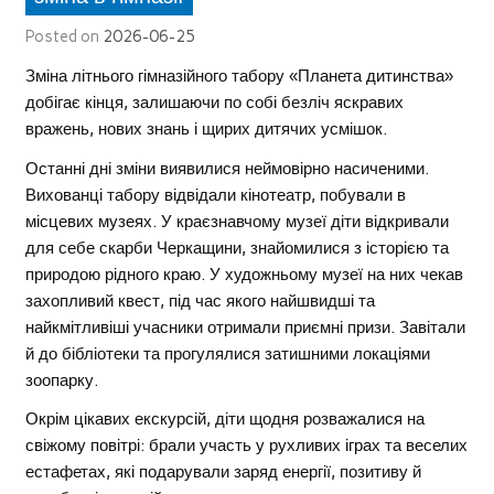
Posted on
2026-06-25
Зміна літнього гімназійного табору «Планета дитинства»
добігає кінця, залишаючи по собі безліч яскравих
вражень, нових знань і щирих дитячих усмішок.
Останні дні зміни виявилися неймовірно насиченими.
Вихованці табору відвідали кінотеатр, побували в
місцевих музеях. У краєзнавчому музеї діти відкривали
для себе скарби Черкащини, знайомилися з історією та
природою рідного краю. У художньому музеї на них чекав
захопливий квест, під час якого найшвидші та
найкмітливіші учасники отримали приємні призи. Завітали
й до бібліотеки та прогулялися затишними локаціями
зоопарку.
Окрім цікавих екскурсій, діти щодня розважалися на
свіжому повітрі: брали участь у рухливих іграх та веселих
естафетах, які подарували заряд енергії, позитиву й