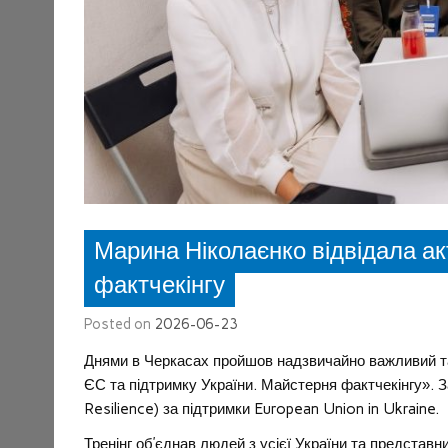
Марина Ніколаєнко відвідала ак
фактчекінгу
Posted on
2026-06-23
Днями в Черкасах пройшов надзвичайно важливий та
ЄС та підтримку України. Майстерня фактчекінгу». 
Resilience) за підтримки European Union in Ukraine.
Тренінг об’єднав людей з усієї України та представн