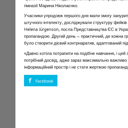
гімназії Марина Ніколаєнко.
Учасники упродовж першого дня мали змогу занурит
штучного інтелекту, досліджували структуру фейків
Helena Jürgenson, посла Представництва ЄС в Україн
пропагандою. Другий день – практичний, де кожна г
було створити дієвий контрнаратив, адаптований під р
«Давно хотіла потрапити на подібне навчання, і цей
потрібний досвід, адже зараз максимально важливо
інформаційний простір і не стати жертвою пропаганд
Facebook