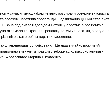
ися у сучасні методи фактчекінгу, розбирали розумне використа
 та ворожих наративів пропаганди. Надзвичайно цінним став вис
і. Вона поділилася досвідом Естонії у боротьбі з російською
рупа отримала конкретний пропагандистський наратив, а завдан
ізні вікові категорії та верстви населення.
 захід перевершив усі очікування. Це надзвичайно важливий і
 правильно визначити правдиву інформацію, використовувати
и», – розповідає Марина Ніколаєнко.