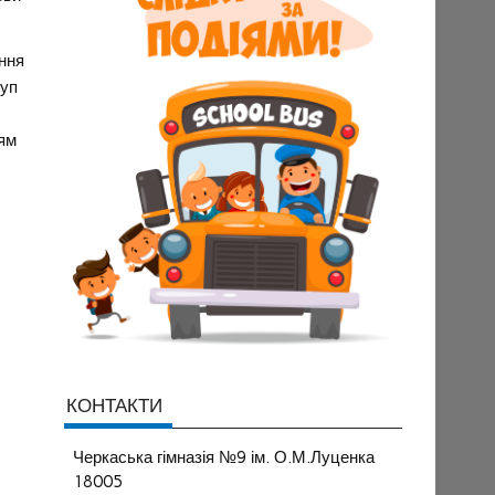
ння
туп
ням
КОНТАКТИ
Черкаська гімназія №9 ім. О.М.Луценка
18005