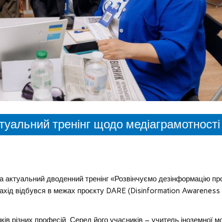
туальний тренінг щодо медіаграмотності
 актуальний дводенний тренінг «Розвінчуємо дезінформацію пр
Захід відбувся в межах проєкту DARE (Disinformation Awareness
иків різних професій. Серед його учасників – учитель іноземної м