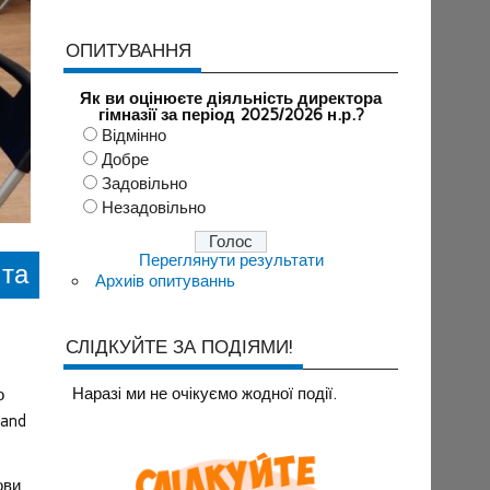
ОПИТУВАННЯ
Як ви оцінюєте діяльність директора
гімназії за період 2025/2026 н.р.?
Відмінно
Добре
Задовільно
Незадовільно
Переглянути результати
 та
Архиів опитуваннь
СЛІДКУЙТЕ ЗА ПОДІЯМИ!
Наразi ми не очiкуємо жодної події.
о
 and
ови