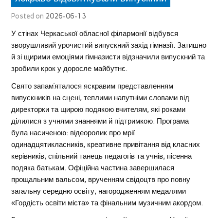
Posted on
2026-06-13
У стінах Черкаської обласної філармонії відбувся
зворушливий урочистий випускний захід гімназії. Затишно
й зі щирими емоціями гімназисти відзначили випускний та
зробили крок у доросле майбутнє.
Свято запам’яталося яскравим представленням
випускників на сцені, теплими напутніми словами від
директорки та щирою подякою вчителям, які роками
ділилися з учнями знаннями й підтримкою. Програма
була насиченою: відеоролик про мрії
одинадцятикласників, креативне привітання від класних
керівників, спільний танець педагогів та учнів, пісенна
подяка батькам. Офіційна частина завершилася
прощальним вальсом, врученням свідоцтв про повну
загальну середню освіту, нагородженням медалями
«Гордість освіти міста» та фінальним музичним акордом.