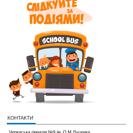
КОНТАКТИ
Черкаська гімназія №9 ім. О.М.Луценка