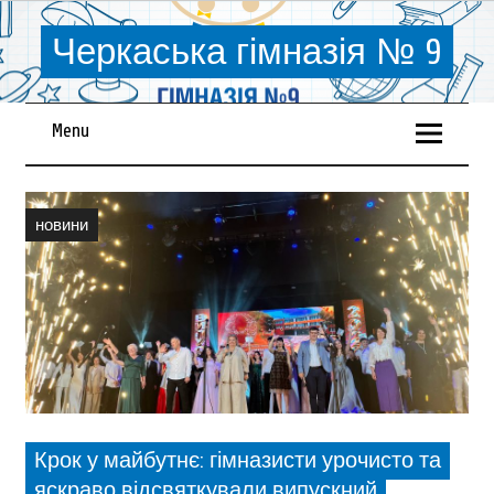
Черкаська гімназія № 9
Menu
новини
Крок у майбутнє: гімназисти урочисто та
яскраво відсвяткували випускний