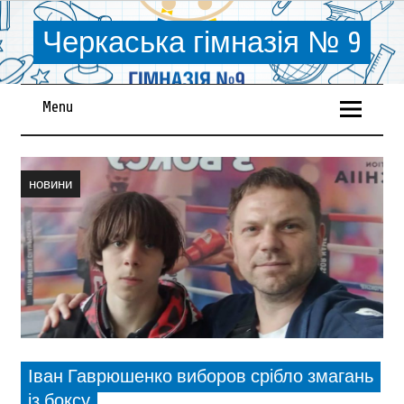
Черкаська гімназія № 9
Menu
новини
Іван Гаврюшенко виборов срібло змагань
із боксу