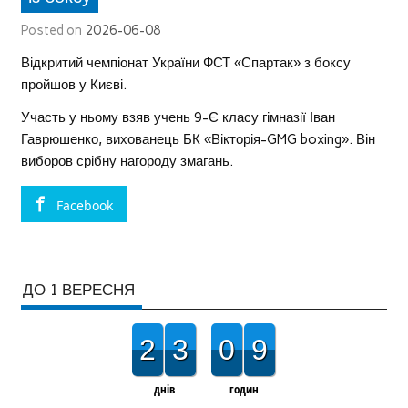
Posted on
2026-06-08
Відкритий чемпіонат України ФСТ «Спартак» з боксу
пройшов у Києві.
Участь у ньому взяв учень 9-Є класу гімназії Іван
Гаврюшенко, вихованець БК «Вікторія-GMG boxing». Він
виборов срібну нагороду змагань.
Facebook
ДО 1 ВЕРЕСНЯ
2
3
0
9
днів
годин