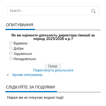
ОПИТУВАННЯ
Як ви оцінюєте діяльність директора гімназії за
період 2025/2026 н.р.?
Відмінно
Добре
Задовільно
Незадовільно
Переглянути результати
Архиів опитуваннь
СЛІДКУЙТЕ ЗА ПОДІЯМИ!
Наразi ми не очiкуємо жодної події.