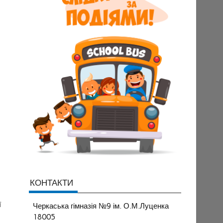
КОНТАКТИ
ї
Черкаська гімназія №9 ім. О.М.Луценка
18005