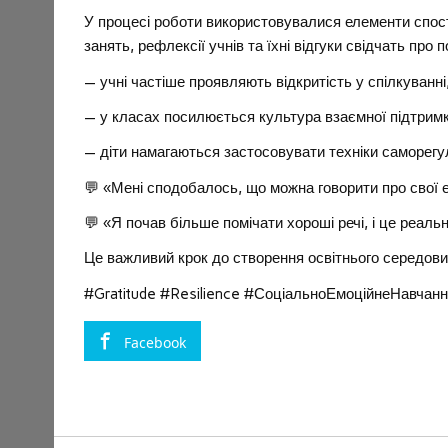
У процесі роботи використовувалися елементи спост
занять, рефлексії учнів та їхні відгуки свідчать про
— учні частіше проявляють відкритість у спілкуванні
— у класах посилюється культура взаємної підтримк
— діти намагаються застосовувати техніки саморегул
💬 «Мені сподобалось, що можна говорити про свої е
💬 «Я почав більше помічати хороші речі, і це реаль
Це важливий крок до створення освітнього середови
#Gratitude #Resilience #СоціальноЕмоційнеНавча
Facebook