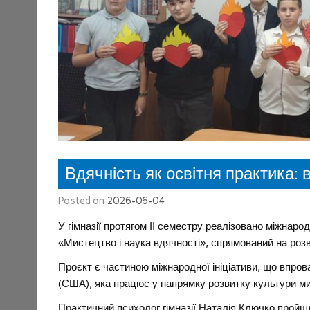
Вдячність як освітня практика: в
Posted on
2026-06-04
У гімназії протягом ІІ семестру реалізовано міжнар
«Мистецтво і наука вдячності», спрямований на розви
Проєкт є частиною міжнародної ініціативи, що впро
(США), яка працює у напрямку розвитку культури мир
Практичний психолог гімназії Наталія Ключко пройш