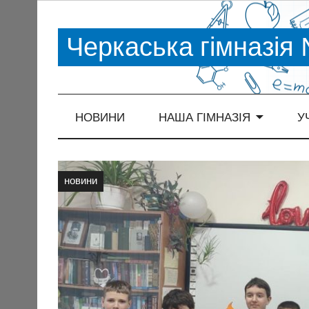
Черкаська гімназія
НОВИНИ
НАША ГІМНАЗІЯ
У
новини