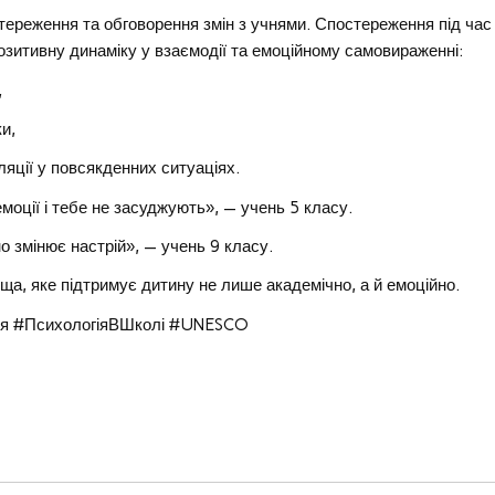
ереження та обговорення змін з учнями. Спостереження під час
 позитивну динаміку у взаємодії та емоційному самовираженні:
,
и,
яції у повсякденних ситуаціях.
моції і тебе не засуджують», — учень 5 класу.
но змінює настрій», — учень 9 класу.
ща, яке підтримує дитину не лише академічно, а й емоційно.
ння #ПсихологіяВШколі #UNESCO