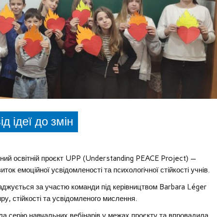
ід ідеї до змін
одний освітній проєкт UPP (Understanding PEACE Project) —
ток емоційної усвідомленості та психологічної стійкості учнів.
ваджується за участю команди під керівництвом Barbara Léger
у, стійкості та усвідомленого мислення.
ла серію навчальних вебінарів у межах проєкту та впровадила