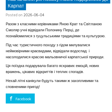
Карпат
Posted on
2026-06-04
Разом з класними керівниками Яною Крат та Світланою
Смоляр учні відвідали Полонину Перці, де
познайомилися з гуцульськими традиціями та культурою.
Під час туристичного походу з гідом милувалися
неймовірними краєвидами, відвідали водоспад і
насолодилися красою мальовничої карпатської природи.
Ця поїздка подарувала багато яскравих емоцій, нових
вражень, цікавих відкриттів і теплих спогадів.
Нехай літні канікули будуть такими ж захопливими та
сповненими пригод!
Facebook