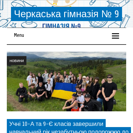
Черкаська гімназія № 9
Menu
новини
Учні 10-А та 9-Є класів завершили
навчальний рік незабутньою подорожжю до