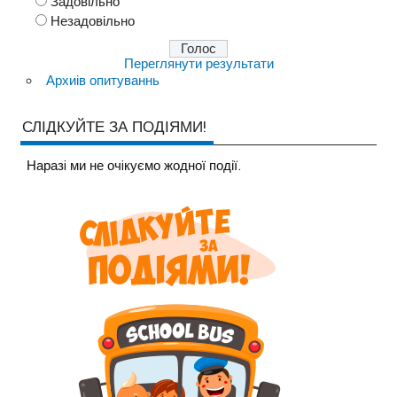
Задовільно
Незадовільно
Переглянути результати
Архиів опитуваннь
СЛІДКУЙТЕ ЗА ПОДІЯМИ!
Наразi ми не очiкуємо жодної події.