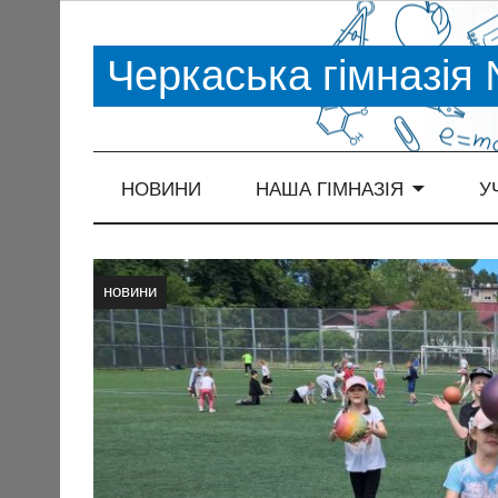
Черкаська гімназія
НОВИНИ
НАША ГІМНАЗІЯ
У
новини