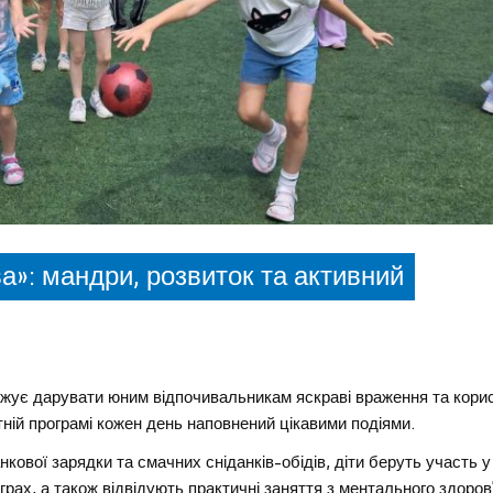
а»: мандри, розвиток та активний
овжує дарувати юним відпочивальникам яскраві враження та кори
тній програмі кожен день наповнений цікавими подіями.
кової зарядки та смачних сніданків-обідів, діти беруть участь у
рах, а також відвідують практичні заняття з ментального здоров’