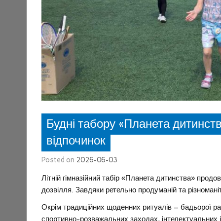
Будні табору «Планета дитинств
відпочинок
Posted on
2026-06-03
Літній гімназійний табір «Планета дитинства» прод
дозвілля. Завдяки ретельно продуманій та різномані
Окрім традиційних щоденних ритуалів – бадьорої ран
спортивно-розважальних заходах, інтелектуальних іг