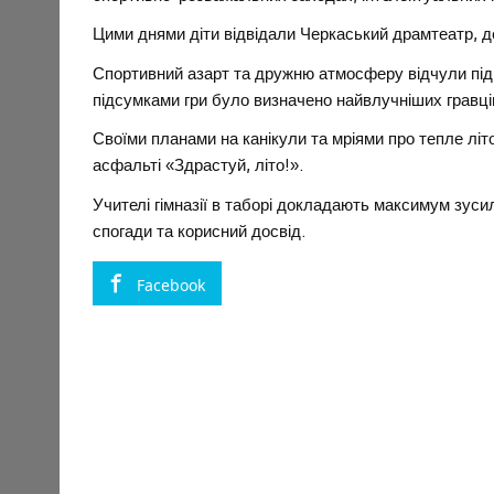
Цими днями діти відвідали Черкаський драмтеатр, д
Спортивний азарт та дружню атмосферу відчули під ч
підсумками гри було визначено найвлучніших гравці
Своїми планами на канікули та мріями про тепле літо 
асфальті «Здрастуй, літо!».
Учителі гімназії в таборі докладають максимум зуси
спогади та корисний досвід.
Facebook