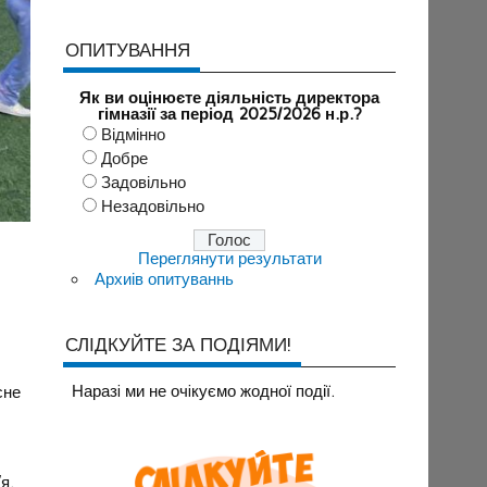
ОПИТУВАННЯ
Як ви оцінюєте діяльність директора
гімназії за період 2025/2026 н.р.?
Відмінно
Добре
Задовільно
Незадовільно
Переглянути результати
Архиів опитуваннь
СЛІДКУЙТЕ ЗА ПОДІЯМИ!
Наразi ми не очiкуємо жодної події.
сне
я.