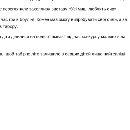
е переглянули захопливу виставу «Усі миші люблять сир».
ас гри в боулінг. Кожен мав змогу випробувати свої сили, а за
в табору.
діти ділилися на подвір’ї гімназії під час конкурсу малюнків на
ль, щоб табірне літо залишило в серцях дітей лише найтепліші