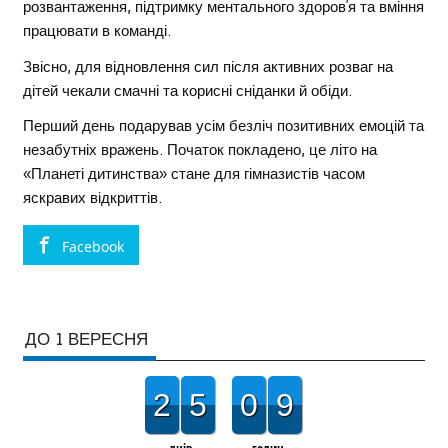
розвантаження, підтримку ментального здоров’я та вміння
працювати в команді.
Звісно, для відновлення сил після активних розваг на
дітей чекали смачні та корисні сніданки й обіди.
Перший день подарував усім безліч позитивних емоцій та
незабутніх вражень. Початок покладено, це літо на
«Планеті дитинства» стане для гімназистів часом
яскравих відкриттів.
Facebook
ДО 1 ВЕРЕСНЯ
2
5
0
9
днів
годин