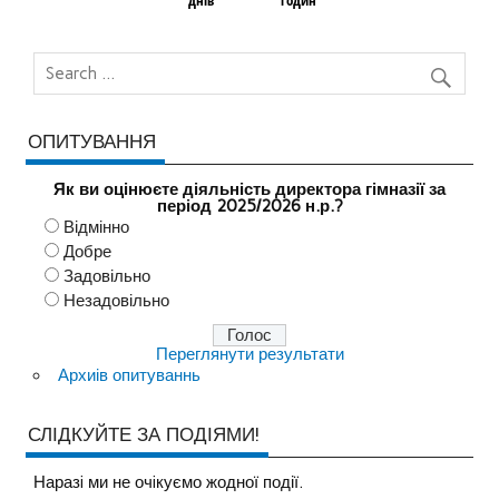
ОПИТУВАННЯ
Як ви оцінюєте діяльність директора гімназії за
період 2025/2026 н.р.?
Відмінно
Добре
Задовільно
Незадовільно
Переглянути результати
Архиів опитуваннь
СЛІДКУЙТЕ ЗА ПОДІЯМИ!
Наразi ми не очiкуємо жодної події.