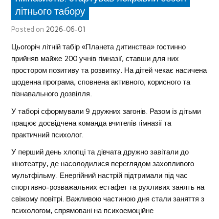
літнього табору
Posted on
2026-06-01
Цьогоріч літній табір «Планета дитинства» гостинно
прийняв майже 200 учнів гімназії, ставши для них
простором позитиву та розвитку. На дітей чекає насичена
щоденна програма, сповнена активного, корисного та
пізнавального дозвілля.
У таборі сформували 9 дружних загонів. Разом із дітьми
працює досвідчена команда вчителів гімназії та
практичний психолог.
У перший день хлопці та дівчата дружно завітали до
кінотеатру, де насолодилися переглядом захопливого
мультфільму. Енергійний настрій підтримали під час
спортивно-розважальних естафет та рухливих занять на
свіжому повітрі. Важливою частиною дня стали заняття з
психологом, спрямовані на психоемоційне