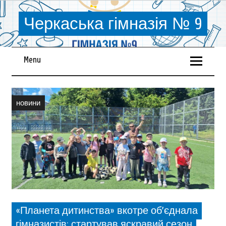
Черкаська гімназія № 9
Menu
новини
«Планета дитинства» вкотре об’єднала
гімназистів: стартував яскравий сезон